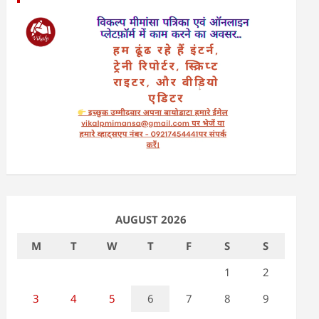
AUGUST 2026
M
T
W
T
F
S
S
1
2
3
4
5
6
7
8
9