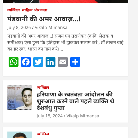
व्यक्तित्व
साहित्य और कला
पंडवानी की अमर आवाज़…!
July 8, 2026
Vikalp Mimansa
पंडवानी की अमर आवाज़…! संजय एम तराणेकर (कवि, लेखक व
समीक्षक) ऐसा हुनर कि इतिहास भी झुककर सलाम करें , डॉ तीजन बाई
का हर स्वर, भारत का नाम करे।…
W
F
T
Li
E
S
h
a
w
n
m
h
at
c
itt
k
ai
ar
s
e
व्यक्तित्व
er
e
l
e
हरियाणा के स्वतंत्रता आंदोलन की
A
b
dI
शुरुआत करने वाले पहले व्यक्ति थे
देशबंधु गुप्ता
p
o
n
July 18, 2024
Vikalp Mimansa
p
o
k
व्यक्तित्व