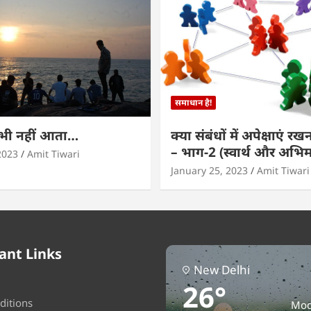
समाधान है!
कभी नहीं आता…
क्या संबंधों में अपेक्षाएं र
– भाग-2 (स्वार्थ और अभि
2023
Amit Tiwari
January 25, 2023
Amit Tiwari
ant Links
New Delhi
26°
ditions
Mod