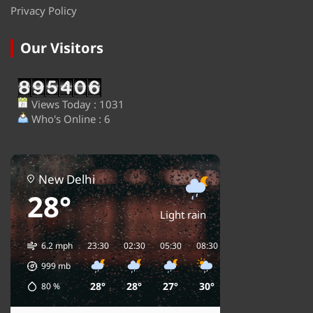
Privacy Policy
Our Visitors
Views Today : 1031
Who's Online : 6
New Delhi
28°
Light rain
6.2 mph
23:30
02:30
05:30
08:30
11:30
14:30
1
999
mb
28°
28°
27°
30°
33°
35°
80
%