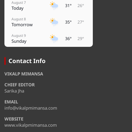
August 7
31°
26°
Today
August 8
35°
27°
Tomorrow
August 9
36°
29°
Sunday
August 10
38°
29°
Monday
Contact Info
August 11
32°
28°
VIKALP MIMANSA
Tuesday
CHIEF EDITOR
August 12
35°
28°
Wednesday
Sarika Jha
EMAIL
August 13
36°
32°
Thursday
info@vikalpmimansa.com
WEBSITE
www.vikalpmimansa.com