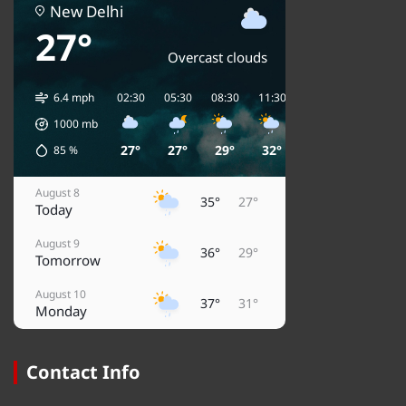
New Delhi
27°
Overcast clouds
6.4 mph
02:30
05:30
08:30
11:30
14:30
17:30
2
1000
mb
27°
27°
29°
32°
35°
34°
85
%
August 8
35°
27°
Today
August 9
36°
29°
Tomorrow
August 10
37°
31°
Monday
August 11
31°
28°
Tuesday
Contact Info
August 12
37°
27°