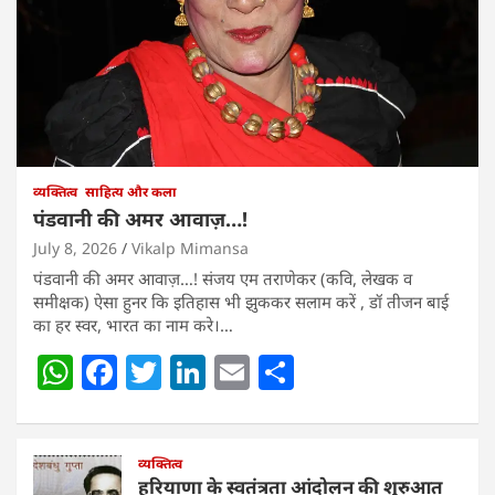
व्यक्तित्व
साहित्य और कला
पंडवानी की अमर आवाज़…!
July 8, 2026
Vikalp Mimansa
पंडवानी की अमर आवाज़…! संजय एम तराणेकर (कवि, लेखक व
समीक्षक) ऐसा हुनर कि इतिहास भी झुककर सलाम करें , डॉ तीजन बाई
का हर स्वर, भारत का नाम करे।…
W
F
T
Li
E
S
h
a
w
n
m
h
at
c
itt
k
ai
ar
s
e
व्यक्तित्व
er
e
l
e
हरियाणा के स्वतंत्रता आंदोलन की शुरुआत