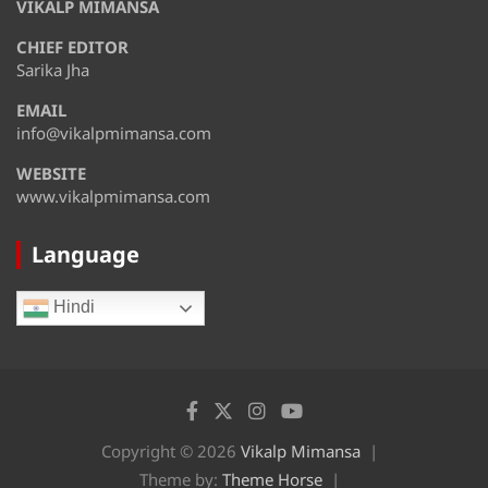
VIKALP MIMANSA
Wednesday
CHIEF EDITOR
August 13
36°
31°
Thursday
Sarika Jha
EMAIL
August 14
31°
29°
Friday
info@vikalpmimansa.com
WEBSITE
www.vikalpmimansa.com
Language
Hindi
Copyright © 2026
Vikalp Mimansa
Theme by:
Theme Horse