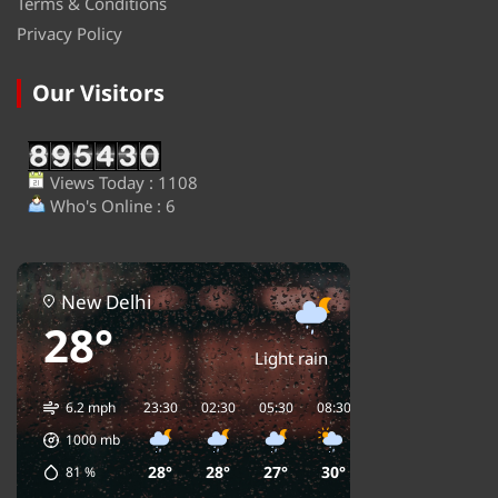
Terms & Conditions
Privacy Policy
Our Visitors
Views Today : 1108
Who's Online : 6
New Delhi
28°
Light rain
6.2 mph
23:30
02:30
05:30
08:30
11:30
14:30
1
1000
mb
28°
28°
27°
30°
33°
35°
81
%