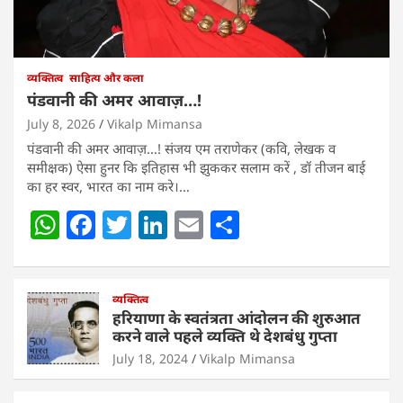
व्यक्तित्व
साहित्य और कला
पंडवानी की अमर आवाज़…!
July 8, 2026
Vikalp Mimansa
पंडवानी की अमर आवाज़…! संजय एम तराणेकर (कवि, लेखक व
समीक्षक) ऐसा हुनर कि इतिहास भी झुककर सलाम करें , डॉ तीजन बाई
का हर स्वर, भारत का नाम करे।…
W
F
T
Li
E
S
h
a
w
n
m
h
at
c
itt
k
ai
ar
s
e
व्यक्तित्व
er
e
l
e
हरियाणा के स्वतंत्रता आंदोलन की शुरुआत
A
b
dI
करने वाले पहले व्यक्ति थे देशबंधु गुप्ता
p
o
n
July 18, 2024
Vikalp Mimansa
p
o