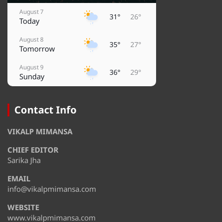
August 7
31°
26°
Today
August 8
35°
27°
Tomorrow
August 9
36°
29°
Sunday
August 10
38°
29°
Monday
Contact Info
August 11
32°
28°
VIKALP MIMANSA
Tuesday
CHIEF EDITOR
August 12
35°
28°
Wednesday
Sarika Jha
EMAIL
August 13
36°
32°
Thursday
info@vikalpmimansa.com
WEBSITE
www.vikalpmimansa.com