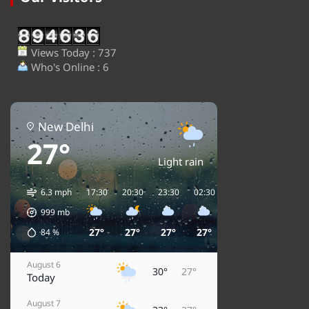
Views Today : 737
Who's Online : 6
New Delhi
27°
Light rain
6.3 mph
17:30
20:30
23:30
02:30
05:30
08:30
1
999
mb
27°
27°
27°
27°
27°
27°
84
%
August 6
30°
27°
Today
August 7