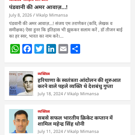
पंडवानी की अमर आवाज़…!
July 8, 2026
Vikalp Mimansa
पंडवानी की अमर आवाज़…! संजय एम तराणेकर (कवि, लेखक व
समीक्षक) ऐसा हुनर कि इतिहास भी झुककर सलाम करें , डॉ तीजन बाई
का हर स्वर, भारत का नाम करे।…
W
F
T
Li
E
S
h
a
w
n
m
h
at
c
itt
k
ai
ar
s
e
व्यक्तित्व
er
e
l
e
हरियाणा के स्वतंत्रता आंदोलन की शुरुआत
A
b
dI
करने वाले पहले व्यक्ति थे देशबंधु गुप्ता
p
o
n
July 18, 2024
Vikalp Mimansa
p
o
व्यक्तित्व
k
सबसे सफल भारतीय क्रिकेट कप्तान में
शामिल महेन्द्र सिंह धोनी
July 11, 2024
Vikalp Mimansa