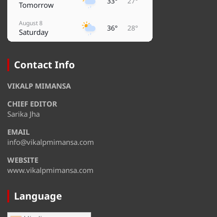
33°
27°
Tomorrow
August 8
36°
28°
Saturday
August 9
36°
29°
Sunday
Contact Info
August 10
36°
30°
VIKALP MIMANSA
Monday
CHIEF EDITOR
August 11
31°
27°
Tuesday
Sarika Jha
EMAIL
August 12
35°
28°
Wednesday
info@vikalpmimansa.com
WEBSITE
www.vikalpmimansa.com
Language