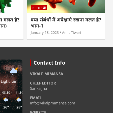
समाधान है!
खना गलत है?
क्या संबंधों में अपेक्षाएं रखना गलत है?
मान)
भाग-1
January 18, 2023
Amit Tiwari
Contact Info
VIKALP MIMANSA
Light rain
CHIEF EDITOR
Sarika Jha
08:30
11:30
14:30
17:30
20:30
23:30
EMAIL
info@vikalpmimansa.com
26°
28°
31°
29°
29°
28°
WEBSITE