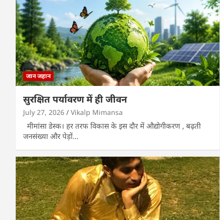
जान जहान
सुरक्षित पर्यावरण में ही जीवन
July 27, 2026
Vikalp Mimansa
मीमांसा डेस्क। हर तरफ विकास के इस दौर में औद्योगीकरण , बढ़ती
जनसंख्या और पेड़ों…