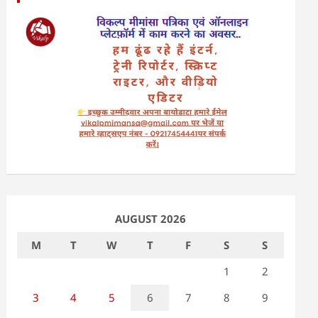
AUGUST 2026
M
T
W
T
F
S
S
1
2
3
4
5
6
7
8
9