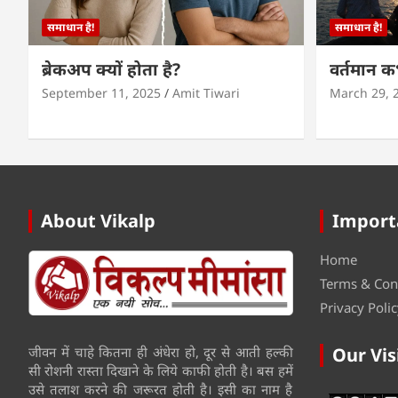
समाधान है!
समाधान है!
ब्रेकअप क्यों होता है?
वर्तमान 
September 11, 2025
Amit Tiwari
March 29, 
About Vikalp
Import
Home
Terms & Con
Privacy Polic
जीवन में चाहे कितना ही अंधेरा हो, दूर से आती हल्की
Our Vis
सी रोशनी रास्ता दिखाने के लिये काफी होती है। बस हमें
उसे तलाश करने की जरूरत होती है। इसी का नाम है