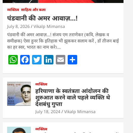
व्यक्तित्व
साहित्य और कला
पंडवानी की अमर आवाज़…!
July 8, 2026
Vikalp Mimansa
पंडवानी की अमर आवाज़…! संजय एम तराणेकर (कवि, लेखक व
समीक्षक) ऐसा हुनर कि इतिहास भी झुककर सलाम करें , डॉ तीजन बाई
का हर स्वर, भारत का नाम करे।…
W
F
T
Li
E
S
h
a
w
n
m
h
at
c
itt
k
ai
ar
s
e
व्यक्तित्व
er
e
l
e
हरियाणा के स्वतंत्रता आंदोलन की
A
b
dI
शुरुआत करने वाले पहले व्यक्ति थे
देशबंधु गुप्ता
p
o
n
July 18, 2024
Vikalp Mimansa
p
o
k
व्यक्तित्व