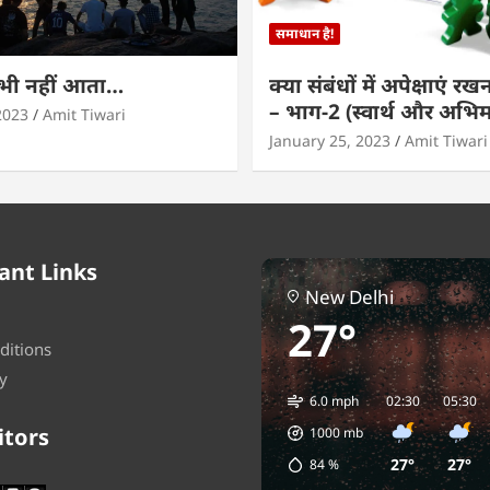
समाधान है!
कभी नहीं आता…
क्या संबंधों में अपेक्षाएं र
– भाग-2 (स्वार्थ और अभि
2023
Amit Tiwari
January 25, 2023
Amit Tiwari
ant Links
New Delhi
27°
ditions
y
6.0 mph
02:30
05:30
itors
1000
mb
27°
27°
84
%