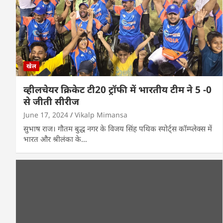
खेल
व्हीलचेयर क्रिकेट टी20 ट्रॉफी में भारतीय टीम ने 5 -0
से जीती सीरीज
June 17, 2024
Vikalp Mimansa
सुभाष राज। गौतम बुद्ध नगर के विजय सिंह पथिक स्पोर्ट्स कॉम्प्लेक्स में
भारत और श्रीलंका के…