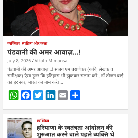
व्यक्तित्व
साहित्य और कला
पंडवानी की अमर आवाज़…!
July 8, 2026
Vikalp Mimansa
पंडवानी की अमर आवाज़…! संजय एम तराणेकर (कवि, लेखक व
समीक्षक) ऐसा हुनर कि इतिहास भी झुककर सलाम करें , डॉ तीजन बाई
का हर स्वर, भारत का नाम करे।…
W
F
T
Li
E
S
h
a
w
n
m
h
at
c
itt
k
ai
ar
s
e
व्यक्तित्व
er
e
l
e
हरियाणा के स्वतंत्रता आंदोलन की
A
b
dI
शुरुआत करने वाले पहले व्यक्ति थे