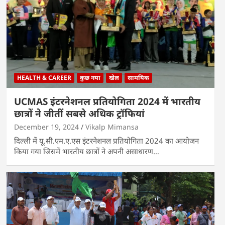
HEALTH & CAREER
कुछ नया
खेल
सामयिक
UCMAS इंटरनेशनल प्रतियोगिता 2024 में भारतीय
छात्रों ने जीतीं सबसे अधिक ट्रॉफियां
December 19, 2024
Vikalp Mimansa
दिल्ली में यू.सी.एम.ए.एस इंटरनेशनल प्रतियोगिता 2024 का आयोजन
किया गया जिसमें भारतीय छात्रों ने अपनी असाधारण…