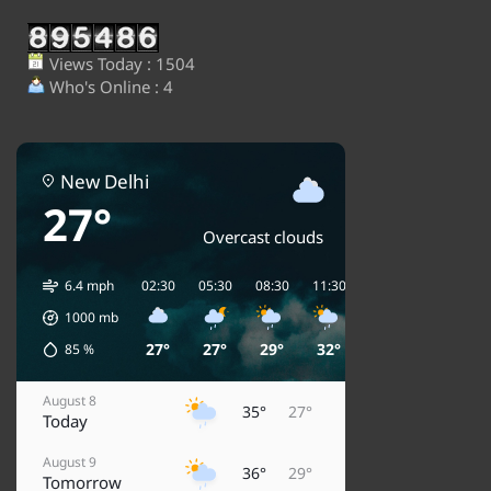
Views Today : 1504
Who's Online : 4
New Delhi
27°
Overcast clouds
6.4 mph
02:30
05:30
08:30
11:30
14:30
17:30
2
1000
mb
27°
27°
29°
32°
35°
34°
85
%
August 8
35°
27°
Today
August 9
36°
29°
Tomorrow