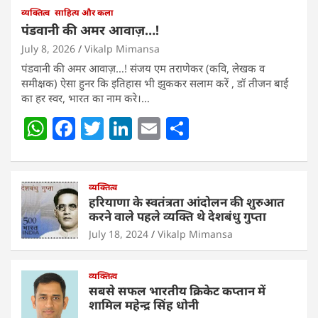
व्यक्तित्व
साहित्य और कला
पंडवानी की अमर आवाज़…!
July 8, 2026
Vikalp Mimansa
पंडवानी की अमर आवाज़…! संजय एम तराणेकर (कवि, लेखक व
समीक्षक) ऐसा हुनर कि इतिहास भी झुककर सलाम करें , डॉ तीजन बाई
का हर स्वर, भारत का नाम करे।…
W
F
T
Li
E
S
h
a
w
n
m
h
at
c
itt
k
ai
ar
s
e
व्यक्तित्व
er
e
l
e
हरियाणा के स्वतंत्रता आंदोलन की शुरुआत
A
b
dI
करने वाले पहले व्यक्ति थे देशबंधु गुप्ता
p
o
n
July 18, 2024
Vikalp Mimansa
p
o
व्यक्तित्व
k
सबसे सफल भारतीय क्रिकेट कप्तान में
शामिल महेन्द्र सिंह धोनी