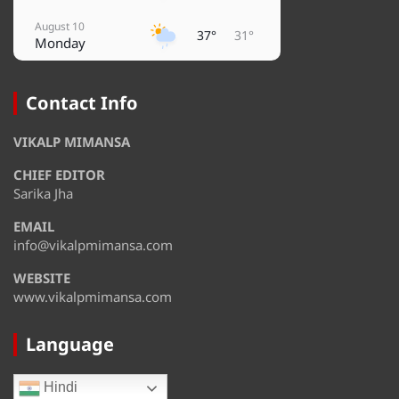
August 10
37°
31°
Monday
August 11
31°
28°
Tuesday
Contact Info
August 12
37°
27°
VIKALP MIMANSA
Wednesday
CHIEF EDITOR
August 13
36°
31°
Thursday
Sarika Jha
EMAIL
August 14
31°
29°
Friday
info@vikalpmimansa.com
WEBSITE
www.vikalpmimansa.com
Language
Hindi