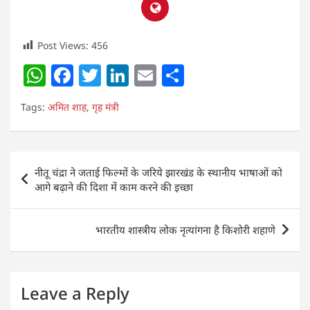
Post Views:
456
W
F
T
Li
E
S
h
a
w
n
m
h
Tags:
अमित शाह
,
गृह मंत्री
at
c
itt
k
ai
ar
s
e
er
e
l
e
A
b
dI
Post
नीतू चंद्रा ने जताई फिल्मों के जरिये झारखंड के स्थानीय भाषाओं को
p
o
n
navigation
आगे बढ़ाने की दिशा में काम करने की इच्छा
p
o
k
भारतीय शास्त्रीय लोक नृत्यांगना है किशोरी शहाणे
Leave a Reply