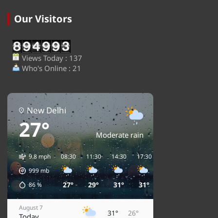
Our Visitors
Views Today : 137
Who's Online : 21
New Delhi
27°
Moderate rain
9.8 mph
08:30
11:30
14:30
17:30
20:30
23:30
0
999
mb
27°
29°
31°
31°
29°
28°
86
%
August 7
31°
26°
Today