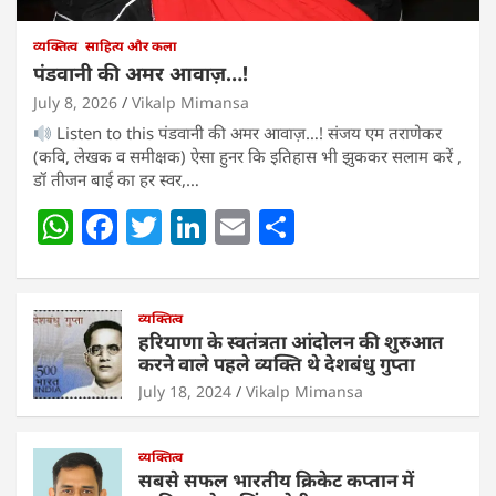
व्यक्तित्व
साहित्य और कला
पंडवानी की अमर आवाज़…!
July 8, 2026
Vikalp Mimansa
Listen to this पंडवानी की अमर आवाज़…! संजय एम तराणेकर
(कवि, लेखक व समीक्षक) ऐसा हुनर कि इतिहास भी झुककर सलाम करें ,
डॉ तीजन बाई का हर स्वर,…
W
F
T
Li
E
S
h
a
w
n
m
h
at
c
itt
k
ai
ar
s
e
व्यक्तित्व
er
e
l
e
हरियाणा के स्वतंत्रता आंदोलन की शुरुआत
A
b
dI
करने वाले पहले व्यक्ति थे देशबंधु गुप्ता
p
o
n
July 18, 2024
Vikalp Mimansa
p
o
व्यक्तित्व
k
सबसे सफल भारतीय क्रिकेट कप्तान में