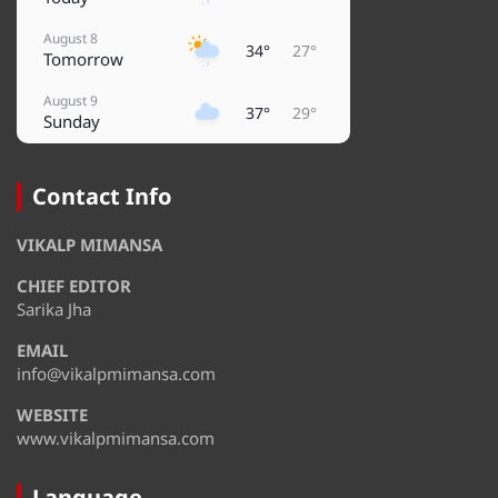
August 8
34°
27°
Tomorrow
August 9
37°
29°
Sunday
August 10
38°
30°
Monday
Contact Info
August 11
30°
27°
VIKALP MIMANSA
Tuesday
CHIEF EDITOR
August 12
36°
27°
Wednesday
Sarika Jha
EMAIL
August 13
36°
30°
Thursday
info@vikalpmimansa.com
WEBSITE
www.vikalpmimansa.com
Language