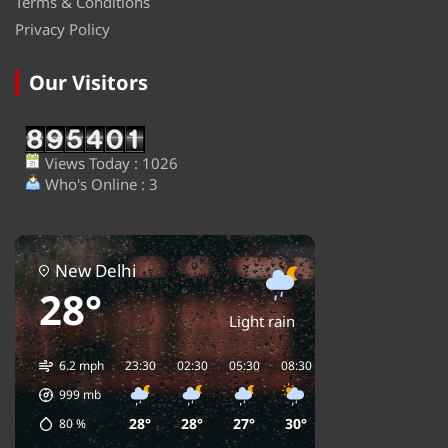
Terms & Conditions
Privacy Policy
Our Visitors
Views Today : 1026
Who's Online : 3
New Delhi
28°
Light rain
6.2 mph
23:30
02:30
05:30
08:30
11:30
14:30
1
999
mb
28°
28°
27°
30°
33°
35°
80
%