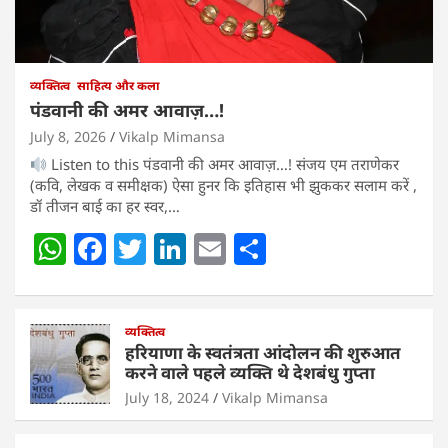
व्यक्तित्व
साहित्य और कला
पंडवानी की अमर आवाज़…!
July 8, 2026
Vikalp Mimansa
Listen to this पंडवानी की अमर आवाज़…! संजय एम तराणेकर
(कवि, लेखक व समीक्षक) ऐसा हुनर कि इतिहास भी झुककर सलाम करें ,
डॉ तीजन बाई का हर स्वर,…
W
F
T
Li
E
S
h
a
w
n
m
h
at
c
itt
k
ai
ar
s
e
व्यक्तित्व
er
e
l
e
हरियाणा के स्वतंत्रता आंदोलन की शुरुआत
A
b
dI
करने वाले पहले व्यक्ति थे देशबंधु गुप्ता
p
o
n
July 18, 2024
Vikalp Mimansa
p
o