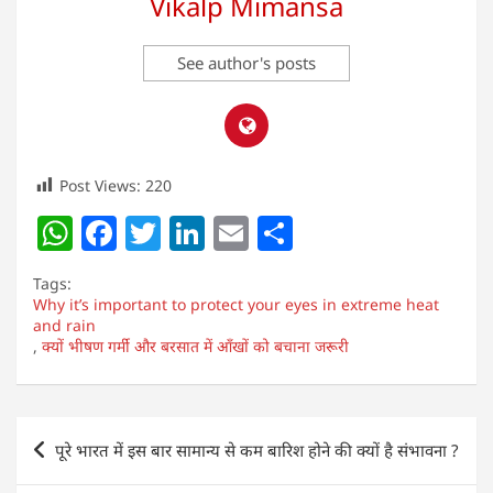
Vikalp Mimansa
See author's posts
Post Views:
220
W
F
T
Li
E
S
h
a
w
n
m
h
Tags:
at
c
itt
k
ai
ar
Why it’s important to protect your eyes in extreme heat
and rain
s
e
er
e
l
e
,
क्यों भीषण गर्मी और बरसात में आँखों को बचाना जरूरी
A
b
dI
p
o
n
Post
p
o
पूरे भारत में इस बार सामान्य से कम बारिश होने की क्यों है संभावना ?
navigation
k