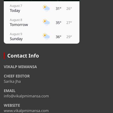
August 7
31°
26°
Today
August 8
35°
27°
Tomorrow
August 9
36°
29°
Sunday
August 10
38°
29°
Monday
Contact Info
August 11
32°
28°
VIKALP MIMANSA
Tuesday
CHIEF EDITOR
August 12
35°
28°
Wednesday
Sarika Jha
EMAIL
August 13
36°
32°
Thursday
info@vikalpmimansa.com
WEBSITE
www.vikalpmimansa.com