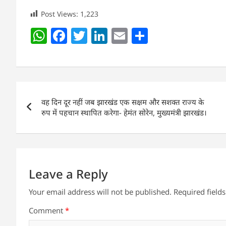
Post Views:
1,223
W
F
T
Li
E
S
h
a
w
n
m
h
at
c
itt
k
ai
ar
s
e
er
e
l
e
Post
A
b
dI
वह दिन दूर नहीं जब झारखंड एक सक्षम और सशक्त राज्य के
navigation
p
o
n
रुप में पहचान स्थापित करेगा- हेमंत सोरेन, मुख्यमंत्री झारखंड।
p
o
k
Leave a Reply
Your email address will not be published.
Required field
Comment
*