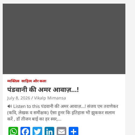
व्यक्तित्व
साहित्य और कला
पंडवानी की अमर आवाज़…!
July 8, 2026
Vikalp Mimansa
🔊 Listen to this पंडवानी की अमर आवाज़…! संजय एम तराणेकर
(कवि, लेखक व समीक्षक) ऐसा हुनर कि इतिहास भी झुककर सलाम
करें , डॉ तीजन बाई का हर स्वर,…
W
F
T
Li
E
S