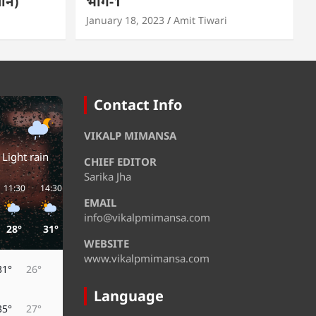
मान)
भाग-1
January 18, 2023
Amit Tiwari
Contact Info
VIKALP MIMANSA
Light rain
CHIEF EDITOR
Sarika Jha
11:30
14:30
17:30
20:30
23:30
02:30
EMAIL
info@vikalpmimansa.com
28°
31°
29°
29°
28°
27°
WEBSITE
www.vikalpmimansa.com
31°
26°
Language
35°
27°