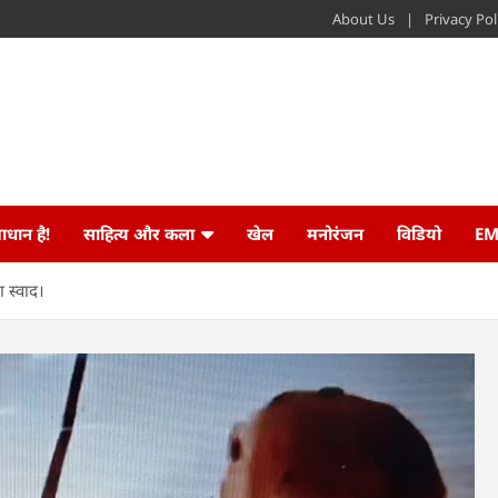
About Us
Privacy Pol
ाधान है!
साहित्य और कला
खेल
मनोरंजन
विडियो
EM
 स्वाद।