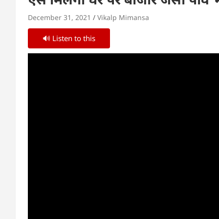
December 31, 2021
Vikalp Mimansa
🔊 Listen to this