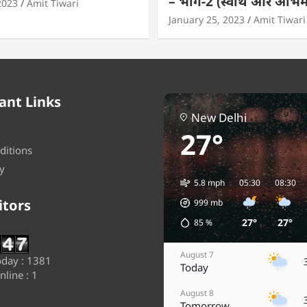
– भाग-2 (स्वार्थ और अभि
2023
Amit Tiwari
January 25, 2023
Amit Tiwari
ant Links
New Delhi
27°
ditions
y
5.8 mph
05:30
08:30
itors
999
mb
27°
27°
85
%
August 7
day : 1381
Today
line : 1
August 8
Tomorrow