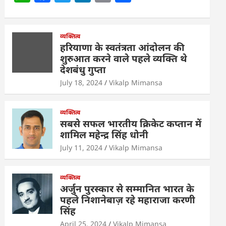
h
a
w
n
m
h
at
c
itt
k
ai
ar
s
e
व्यक्तित्व
er
e
l
e
हरियाणा के स्वतंत्रता आंदोलन की
A
b
dI
शुरुआत करने वाले पहले व्यक्ति थे
देशबंधु गुप्ता
p
o
n
July 18, 2024
Vikalp Mimansa
p
o
k
व्यक्तित्व
सबसे सफल भारतीय क्रिकेट कप्तान में
शामिल महेन्द्र सिंह धोनी
July 11, 2024
Vikalp Mimansa
व्यक्तित्व
अर्जुन पुरस्कार से सम्मानित भारत के
पहले निशानेबाज़ रहे महाराजा करणी
सिंह
April 25, 2024
Vikalp Mimansa