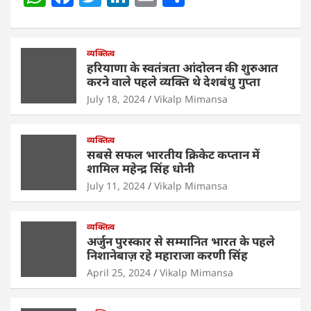
h
a
w
n
m
h
at
c
itt
k
ai
ar
s
e
व्यक्तित्व
er
e
l
e
हरियाणा के स्वतंत्रता आंदोलन की शुरुआत
A
b
dI
करने वाले पहले व्यक्ति थे देशबंधु गुप्ता
p
o
n
July 18, 2024
Vikalp Mimansa
p
o
व्यक्तित्व
k
सबसे सफल भारतीय क्रिकेट कप्तान में
शामिल महेन्द्र सिंह धोनी
July 11, 2024
Vikalp Mimansa
व्यक्तित्व
अर्जुन पुरस्कार से सम्मानित भारत के पहले
निशानेबाज़ रहे महाराजा करणी सिंह
April 25, 2024
Vikalp Mimansa