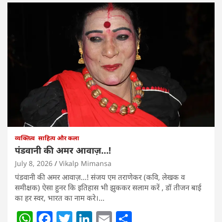
व्यक्तित्व
साहित्य और कला
पंडवानी की अमर आवाज़…!
July 8, 2026
Vikalp Mimansa
पंडवानी की अमर आवाज़…! संजय एम तराणेकर (कवि, लेखक व
समीक्षक) ऐसा हुनर कि इतिहास भी झुककर सलाम करें , डॉ तीजन बाई
का हर स्वर, भारत का नाम करे।…
W
F
T
Li
E
S