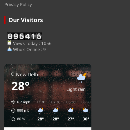
Privacy Policy
Our Visitors
Views Today : 1056
Who's Online : 9
New Delhi
28°
Light rain
6.2 mph
23:30
02:30
05:30
08:30
11:30
14:30
1
999
mb
28°
28°
27°
30°
33°
35°
80
%