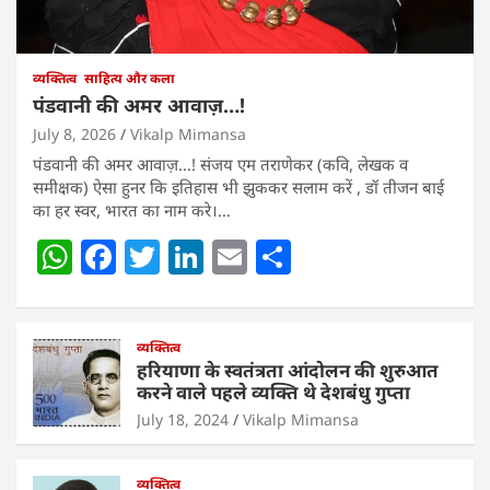
व्यक्तित्व
साहित्य और कला
पंडवानी की अमर आवाज़…!
July 8, 2026
Vikalp Mimansa
पंडवानी की अमर आवाज़…! संजय एम तराणेकर (कवि, लेखक व
समीक्षक) ऐसा हुनर कि इतिहास भी झुककर सलाम करें , डॉ तीजन बाई
का हर स्वर, भारत का नाम करे।…
W
F
T
Li
E
S
h
a
w
n
m
h
at
c
itt
k
ai
ar
s
e
व्यक्तित्व
er
e
l
e
हरियाणा के स्वतंत्रता आंदोलन की शुरुआत
A
b
dI
करने वाले पहले व्यक्ति थे देशबंधु गुप्ता
p
o
n
July 18, 2024
Vikalp Mimansa
p
o
व्यक्तित्व