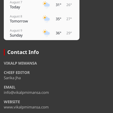
August 7
31°
26°
Today
August 8
35°
27°
Tomorrow
August 9
36°
29°
Sunday
August 10
38°
29°
Monday
Contact Info
August 11
32°
28°
VIKALP MIMANSA
Tuesday
CHIEF EDITOR
August 12
35°
28°
Wednesday
Sarika Jha
EMAIL
August 13
36°
32°
Thursday
info@vikalpmimansa.com
WEBSITE
www.vikalpmimansa.com