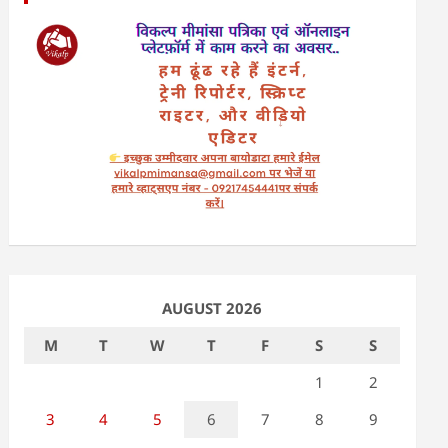
AUGUST 2026
M
T
W
T
F
S
S
1
2
3
4
5
6
7
8
9