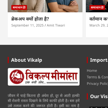
समाधान है!
समाधान है!
ब्रेकअप क्यों होता है?
वर्तमान 
September 11, 2025
Amit Tiwari
March 29, 
About Vikalp
Import
Home
Terms & Con
Privacy Polic
जीवन में चाहे कितना ही अंधेरा हो, दूर से आती हल्की
Our Vis
सी रोशनी रास्ता दिखाने के लिये काफी होती है। बस हमें
उसे तलाश करने की जरूरत होती है। इसी का नाम है