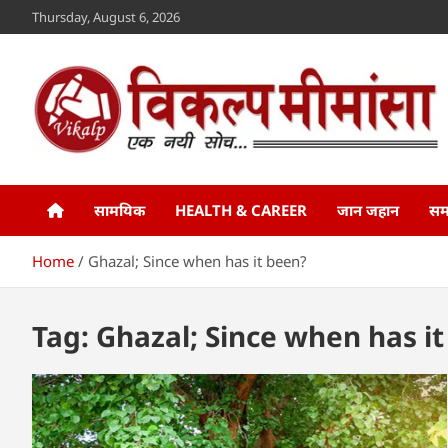
Skip
Thursday, August 6, 2026
to
content
Vikalp Mimansa
www.vikalpmimansa.com
सामयिक
HEALTH & CAREER
जान जहान
सम
Home
Ghazal; Since when has it been?
Tag:
Ghazal; Since when has i