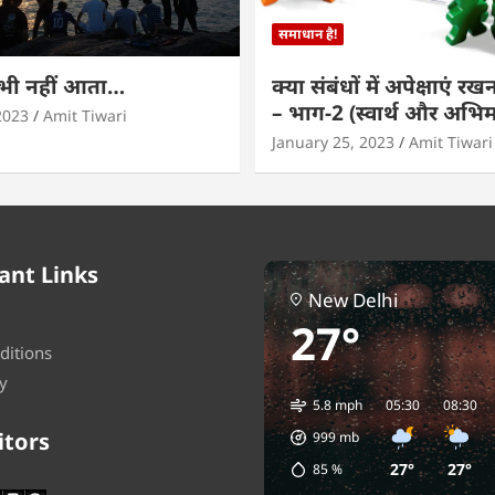
समाधान है!
कभी नहीं आता…
क्या संबंधों में अपेक्षाएं र
– भाग-2 (स्वार्थ और अभि
2023
Amit Tiwari
January 25, 2023
Amit Tiwari
ant Links
New Delhi
27°
ditions
y
5.8 mph
05:30
08:30
itors
999
mb
27°
27°
85
%