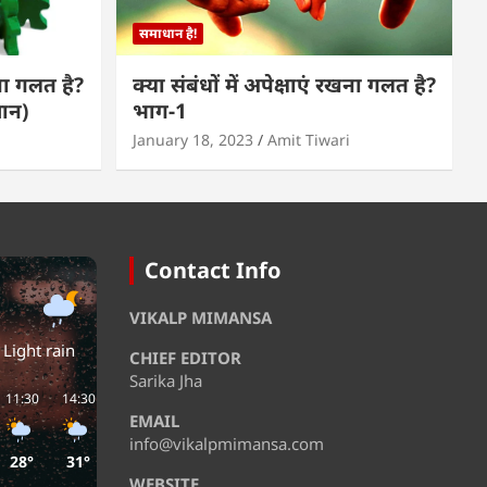
समाधान है!
खना गलत है?
क्या संबंधों में अपेक्षाएं रखना गलत है?
मान)
भाग-1
January 18, 2023
Amit Tiwari
Contact Info
VIKALP MIMANSA
Light rain
CHIEF EDITOR
Sarika Jha
11:30
14:30
17:30
20:30
23:30
02:30
EMAIL
info@vikalpmimansa.com
28°
31°
29°
29°
28°
27°
WEBSITE