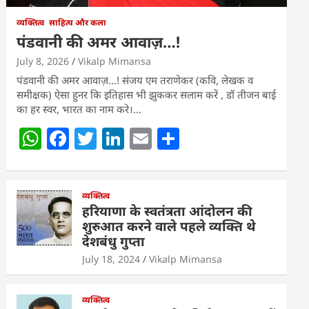
व्यक्तित्व
साहित्य और कला
पंडवानी की अमर आवाज़…!
July 8, 2026
Vikalp Mimansa
पंडवानी की अमर आवाज़…! संजय एम तराणेकर (कवि, लेखक व
समीक्षक) ऐसा हुनर कि इतिहास भी झुककर सलाम करें , डॉ तीजन बाई
का हर स्वर, भारत का नाम करे।…
W
F
T
Li
E
S
h
a
w
n
m
h
at
c
itt
k
ai
ar
s
e
व्यक्तित्व
er
e
l
e
हरियाणा के स्वतंत्रता आंदोलन की
A
b
dI
शुरुआत करने वाले पहले व्यक्ति थे
देशबंधु गुप्ता
p
o
n
July 18, 2024
Vikalp Mimansa
p
o
k
व्यक्तित्व