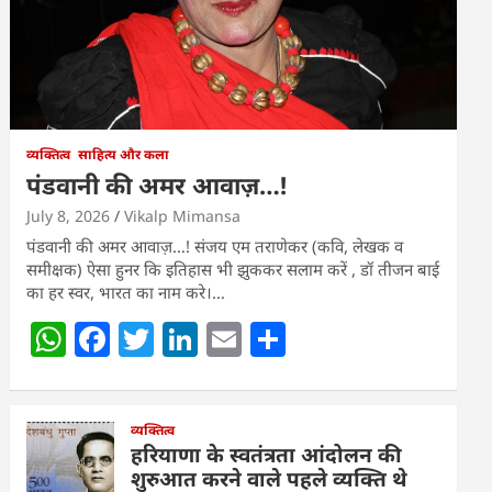
व्यक्तित्व
साहित्य और कला
पंडवानी की अमर आवाज़…!
July 8, 2026
Vikalp Mimansa
पंडवानी की अमर आवाज़…! संजय एम तराणेकर (कवि, लेखक व
समीक्षक) ऐसा हुनर कि इतिहास भी झुककर सलाम करें , डॉ तीजन बाई
का हर स्वर, भारत का नाम करे।…
W
F
T
Li
E
S
h
a
w
n
m
h
at
c
itt
k
ai
ar
s
e
व्यक्तित्व
er
e
l
e
हरियाणा के स्वतंत्रता आंदोलन की
A
b
dI
शुरुआत करने वाले पहले व्यक्ति थे