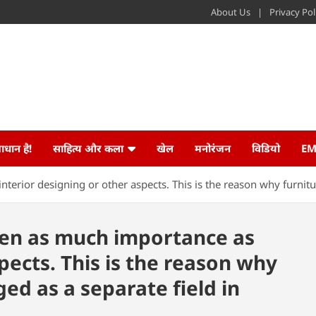
About Us
Privacy Pol
ाधान है!
साहित्य और कला
खेल
मनोरंजन
विडियो
EM
nterior designing or other aspects. This is the reason why furnitu
iven as much importance as
pects. This is the reason why
ed as a separate field in