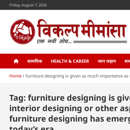
Skip
Friday, August 7, 2026
to
content
Vikalp Mimansa
www.vikalpmimansa.com
सामयिक
HEALTH & CAREER
जान जहान
सम
Home
furniture designing is given as much importance as i
Tag:
furniture designing is g
interior designing or other as
furniture designing has emerg
today’s era.