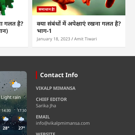
समाधान है!
खना गलत है?
क्या संबंधों में अपेक्षाएं रखना गलत है?
मान)
भाग-1
January 18, 2023
Amit Tiwari
Contact Info
VIKALP MIMANSA
Light rain
CHIEF EDITOR
Sarika Jha
14:30
17:30
20:30
23:30
02:30
05:30
EMAIL
info@vikalpmimansa.com
28°
27°
27°
28°
27°
27°
WEBSITE