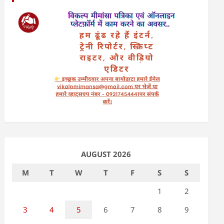
AUGUST 2026
M
T
W
T
F
S
S
1
2
3
4
5
6
7
8
9