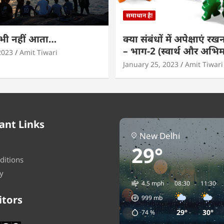
समाधान है!
कभी नहीं आता…
क्या संबंधों में अपेक्षाएं र
– भाग-2 (स्वार्थ और अभि
2023
Amit Tiwari
January 25, 2023
Amit Tiwari
ant Links
New Delhi
29°
ditions
y
4.5 mph
08:30
11:30
itors
999
mb
29°
30°
74
%