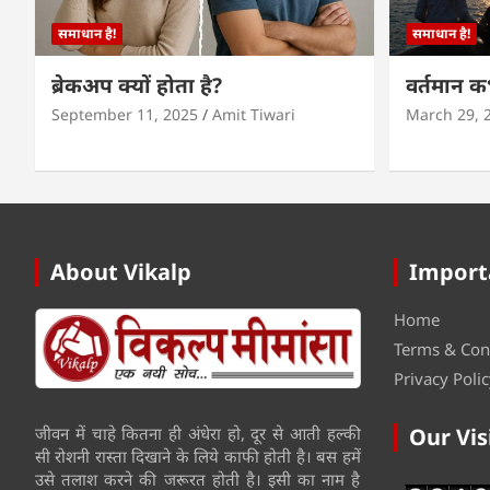
समाधान है!
समाधान है!
ब्रेकअप क्यों होता है?
वर्तमान 
September 11, 2025
Amit Tiwari
March 29, 
About Vikalp
Import
Home
Terms & Con
Privacy Polic
जीवन में चाहे कितना ही अंधेरा हो, दूर से आती हल्की
Our Vis
सी रोशनी रास्ता दिखाने के लिये काफी होती है। बस हमें
उसे तलाश करने की जरूरत होती है। इसी का नाम है