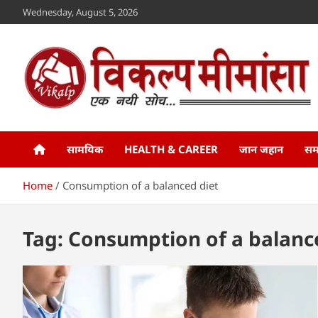
Skip
Wednesday, August 5, 2026
to
content
Vikalp Mimansa
www.vikalpmimansa.com
सामयिक
HEALTH & CAREER
जान जहान
सम
Home
Consumption of a balanced diet
Tag:
Consumption of a balanc