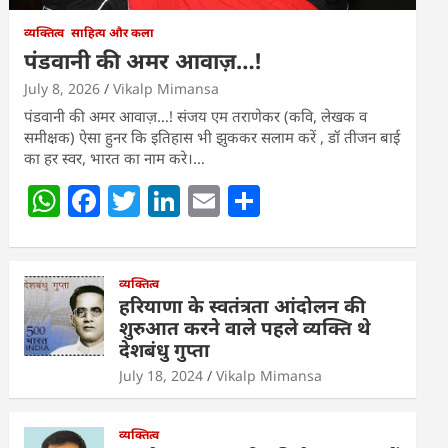
व्यक्तित्व
साहित्य और कला
पंडवानी की अमर आवाज़…!
July 8, 2026
Vikalp Mimansa
पंडवानी की अमर आवाज़…! संजय एम तराणेकर (कवि, लेखक व
समीक्षक) ऐसा हुनर कि इतिहास भी झुककर सलाम करें , डॉ तीजन बाई
का हर स्वर, भारत का नाम करे।…
W
F
T
Li
E
S
h
a
w
n
m
h
at
c
itt
k
ai
ar
s
e
व्यक्तित्व
er
e
l
e
हरियाणा के स्वतंत्रता आंदोलन की
A
b
dI
शुरुआत करने वाले पहले व्यक्ति थे
देशबंधु गुप्ता
p
o
n
July 18, 2024
Vikalp Mimansa
p
o
k
व्यक्तित्व