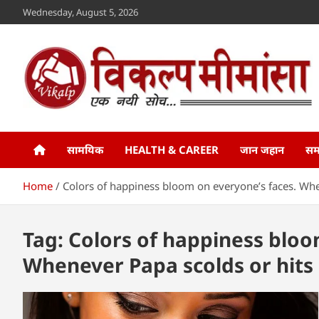
Skip
Wednesday, August 5, 2026
to
content
Vikalp Mimansa
www.vikalpmimansa.com
सामयिक
HEALTH & CAREER
जान जहान
सम
Home
Colors of happiness bloom on everyone’s faces. Whe
Tag:
Colors of happiness bloo
Whenever Papa scolds or hits