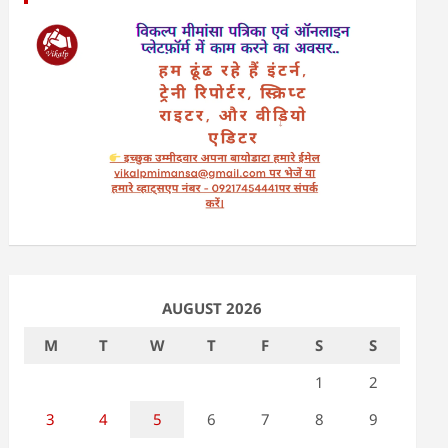
AUGUST 2026
M
T
W
T
F
S
S
1
2
3
4
5
6
7
8
9