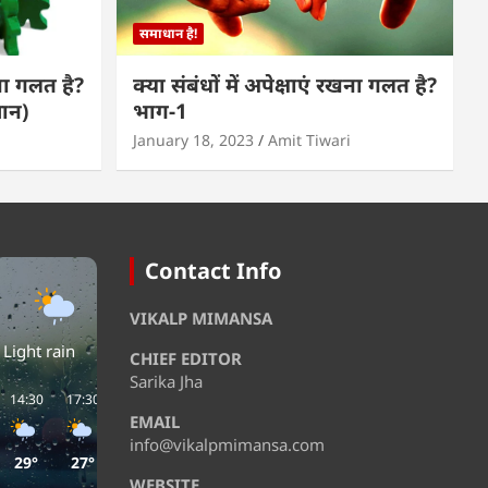
समाधान है!
खना गलत है?
क्या संबंधों में अपेक्षाएं रखना गलत है?
मान)
भाग-1
January 18, 2023
Amit Tiwari
Contact Info
VIKALP MIMANSA
Light rain
CHIEF EDITOR
Sarika Jha
14:30
17:30
20:30
23:30
02:30
05:30
EMAIL
info@vikalpmimansa.com
29°
27°
27°
28°
27°
27°
WEBSITE