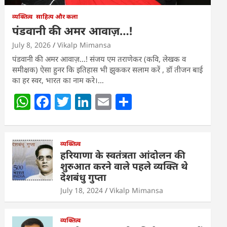
व्यक्तित्व
साहित्य और कला
पंडवानी की अमर आवाज़…!
July 8, 2026
Vikalp Mimansa
पंडवानी की अमर आवाज़…! संजय एम तराणेकर (कवि, लेखक व
समीक्षक) ऐसा हुनर कि इतिहास भी झुककर सलाम करें , डॉ तीजन बाई
का हर स्वर, भारत का नाम करे।…
W
F
T
Li
E
S
h
a
w
n
m
h
at
c
itt
k
ai
ar
s
e
व्यक्तित्व
er
e
l
e
हरियाणा के स्वतंत्रता आंदोलन की
A
b
dI
शुरुआत करने वाले पहले व्यक्ति थे
देशबंधु गुप्ता
p
o
n
July 18, 2024
Vikalp Mimansa
p
o
k
व्यक्तित्व