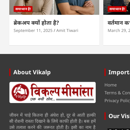
समाधान है!
समाधान है!
ब्रेकअप क्यों होता है?
वर्तमान 
September 11, 2025
Amit Tiwari
March 29, 
About Vikalp
Import
Home
Terms & Con
Privacy Polic
जीवन में चाहे कितना ही अंधेरा हो, दूर से आती हल्की
Our Vis
सी रोशनी रास्ता दिखाने के लिये काफी होती है। बस हमें
उसे तलाश करने की जरूरत होती है। इसी का नाम है