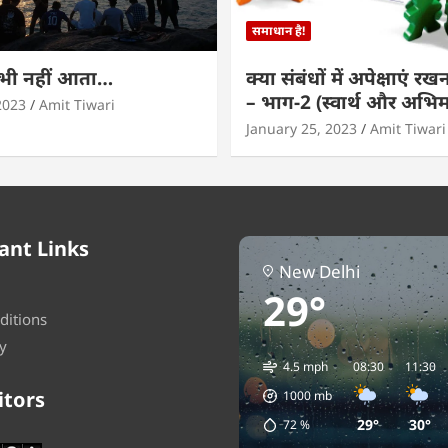
समाधान है!
कभी नहीं आता…
क्या संबंधों में अपेक्षाएं र
– भाग-2 (स्वार्थ और अभि
2023
Amit Tiwari
January 25, 2023
Amit Tiwari
ant Links
New Delhi
29°
ditions
y
4.5 mph
08:30
11:30
itors
1000
mb
29°
30°
72
%