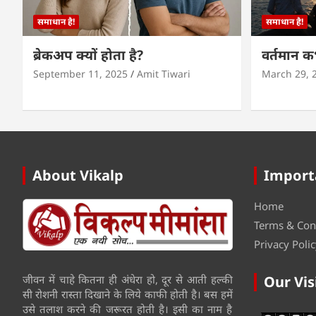
समाधान है!
समाधान है!
ब्रेकअप क्यों होता है?
वर्तमान 
September 11, 2025
Amit Tiwari
March 29, 
About Vikalp
Import
Home
Terms & Con
Privacy Polic
जीवन में चाहे कितना ही अंधेरा हो, दूर से आती हल्की
Our Vis
सी रोशनी रास्ता दिखाने के लिये काफी होती है। बस हमें
उसे तलाश करने की जरूरत होती है। इसी का नाम है