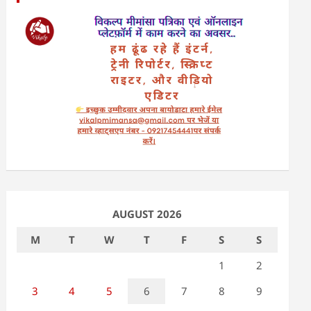
AUGUST 2026
M
T
W
T
F
S
S
1
2
3
4
5
6
7
8
9