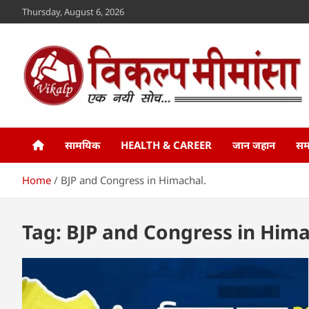
Skip
Thursday, August 6, 2026
to
content
Vikalp Mimansa
www.vikalpmimansa.com
सामयिक
HEALTH & CAREER
जान जहान
सम
Home
BJP and Congress in Himachal.
Tag:
BJP and Congress in Hima