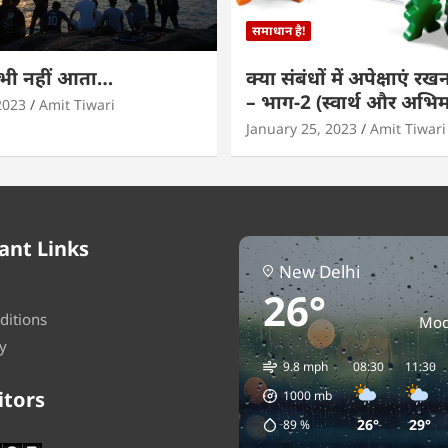
समाधान है!
कभी नहीं आता…
क्या संबंधों में अपेक्षाएं र
– भाग-2 (स्वार्थ और अभि
2023
Amit Tiwari
January 25, 2023
Amit Tiwari
ant Links
New Delhi
26°
ditions
Mod
y
9.8 mph
08:30
11:30
itors
1000
mb
26°
29°
89
%