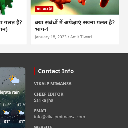
समाधान है!
खना गलत है?
क्या संबंधों में अपेक्षाएं रखना गलत है?
मान)
भाग-1
January 18, 2023
Amit Tiwari
Contact Info
VIKALP MIMANSA
erate rain
CHIEF EDITOR
Sarika Jha
14:30
17:30
20:30
23:30
02:30
05:30
EMAIL
info@vikalpmimansa.com
31°
31°
29°
28°
28°
27°
WEBSITE