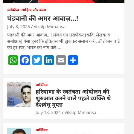
व्यक्तित्व
साहित्य और कला
पंडवानी की अमर आवाज़…!
July 8, 2026
Vikalp Mimansa
पंडवानी की अमर आवाज़…! संजय एम तराणेकर (कवि, लेखक व
समीक्षक) ऐसा हुनर कि इतिहास भी झुककर सलाम करें , डॉ तीजन बाई
का हर स्वर, भारत का नाम करे।…
W
F
T
Li
E
S
h
a
w
n
m
h
at
c
itt
k
ai
ar
s
e
व्यक्तित्व
er
e
l
e
हरियाणा के स्वतंत्रता आंदोलन की
A
b
dI
शुरुआत करने वाले पहले व्यक्ति थे
देशबंधु गुप्ता
p
o
n
July 18, 2024
Vikalp Mimansa
p
o
k
व्यक्तित्व