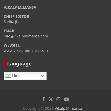
August 12
35°
29°
VIKALP MIMANSA
Wednesday
CHIEF EDITOR
August 13
36°
31°
Thursday
Sarika Jha
EMAIL
August 14
33°
29°
Friday
info@vikalpmimansa.com
WEBSITE
www.vikalpmimansa.com
Language
Hindi
Copyright © 2026
Vikalp Mimansa