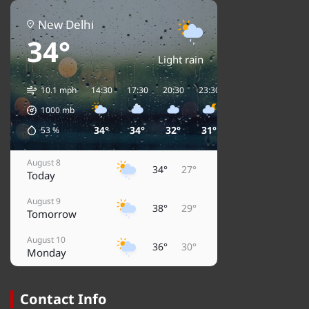
New Delhi
34°
Light rain
10.1 mph
14:30
17:30
20:30
23:30
02:30
05:30
1000
mb
34°
34°
32°
31°
30°
29°
53
%
August 8
34°
27°
Today
August 9
38°
29°
Tomorrow
August 10
36°
30°
Monday
August 11
32°
29°
Tuesday
Contact Info