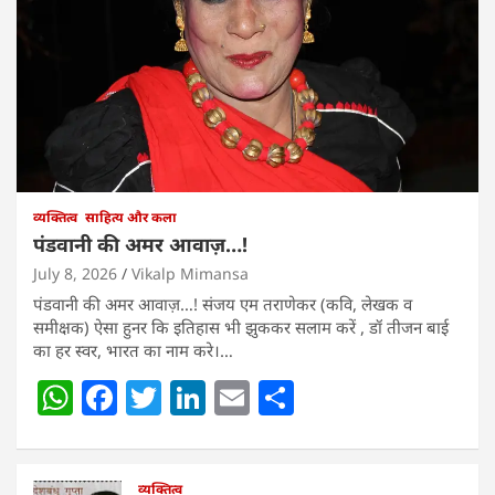
व्यक्तित्व
साहित्य और कला
पंडवानी की अमर आवाज़…!
July 8, 2026
Vikalp Mimansa
पंडवानी की अमर आवाज़…! संजय एम तराणेकर (कवि, लेखक व
समीक्षक) ऐसा हुनर कि इतिहास भी झुककर सलाम करें , डॉ तीजन बाई
का हर स्वर, भारत का नाम करे।…
W
F
T
Li
E
S
h
a
w
n
m
h
at
c
itt
k
ai
ar
व्यक्तित्व