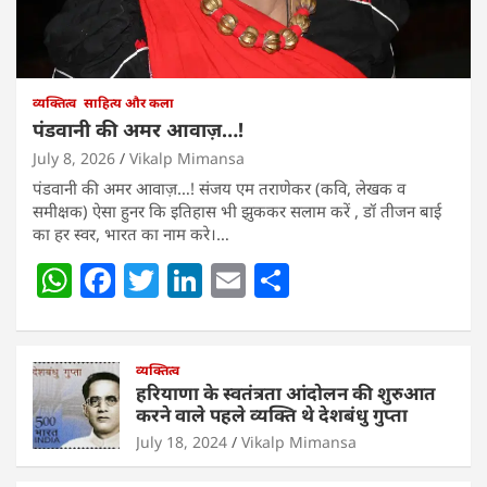
व्यक्तित्व
साहित्य और कला
पंडवानी की अमर आवाज़…!
July 8, 2026
Vikalp Mimansa
पंडवानी की अमर आवाज़…! संजय एम तराणेकर (कवि, लेखक व
समीक्षक) ऐसा हुनर कि इतिहास भी झुककर सलाम करें , डॉ तीजन बाई
का हर स्वर, भारत का नाम करे।…
W
F
T
Li
E
S
h
a
w
n
m
h
at
c
itt
k
ai
ar
s
e
व्यक्तित्व
er
e
l
e
हरियाणा के स्वतंत्रता आंदोलन की शुरुआत
A
b
dI
करने वाले पहले व्यक्ति थे देशबंधु गुप्ता
p
o
n
July 18, 2024
Vikalp Mimansa