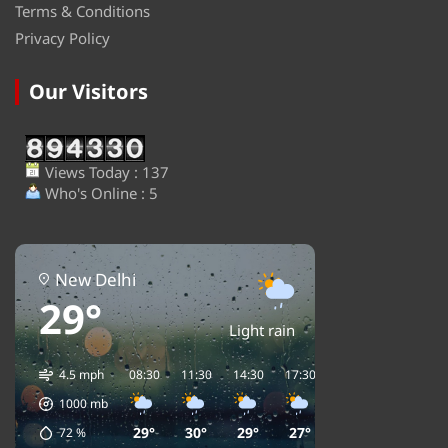
Terms & Conditions
Privacy Policy
Our Visitors
Views Today : 137
Who's Online : 5
New Delhi
29°
Light rain
4.5 mph
08:30
11:30
14:30
17:30
20:30
23:30
0
1000
mb
29°
30°
29°
27°
27°
28°
72
%