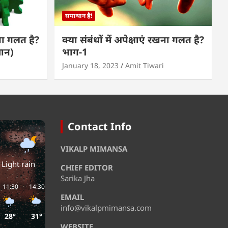
समाधान है!
खना गलत है?
क्या संबंधों में अपेक्षाएं रखना गलत है?
मान)
भाग-1
January 18, 2023
Amit Tiwari
Contact Info
VIKALP MIMANSA
Light rain
CHIEF EDITOR
Sarika Jha
11:30
14:30
17:30
20:30
23:30
02:30
EMAIL
info@vikalpmimansa.com
28°
31°
29°
29°
28°
27°
WEBSITE