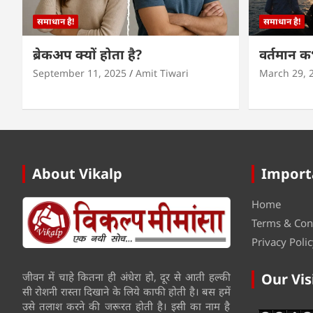
समाधान है!
समाधान है!
ब्रेकअप क्यों होता है?
वर्तमान 
September 11, 2025
Amit Tiwari
March 29, 
About Vikalp
Import
Home
Terms & Con
Privacy Polic
जीवन में चाहे कितना ही अंधेरा हो, दूर से आती हल्की
Our Vis
सी रोशनी रास्ता दिखाने के लिये काफी होती है। बस हमें
उसे तलाश करने की जरूरत होती है। इसी का नाम है