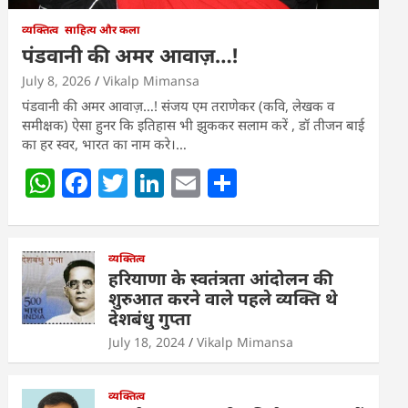
व्यक्तित्व
साहित्य और कला
पंडवानी की अमर आवाज़…!
July 8, 2026
Vikalp Mimansa
पंडवानी की अमर आवाज़…! संजय एम तराणेकर (कवि, लेखक व
समीक्षक) ऐसा हुनर कि इतिहास भी झुककर सलाम करें , डॉ तीजन बाई
का हर स्वर, भारत का नाम करे।…
W
F
T
Li
E
S
h
a
w
n
m
h
at
c
itt
k
ai
ar
s
e
व्यक्तित्व
er
e
l
e
हरियाणा के स्वतंत्रता आंदोलन की
A
b
dI
शुरुआत करने वाले पहले व्यक्ति थे
देशबंधु गुप्ता
p
o
n
July 18, 2024
Vikalp Mimansa
p
o
k
व्यक्तित्व