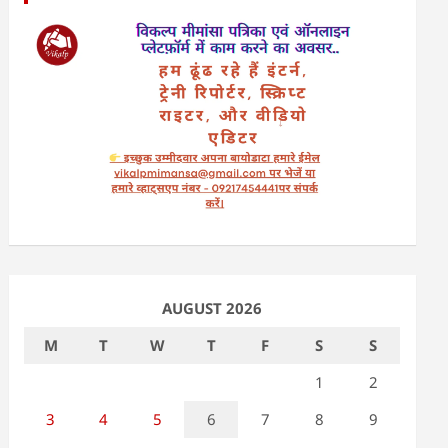
AUGUST 2026
M
T
W
T
F
S
S
1
2
3
4
5
6
7
8
9