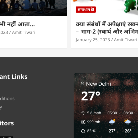
समाधान है!
कभी नहीं आता…
क्या संबंधों में अपेक्षाएं र
– भाग-2 (स्वार्थ और अभि
2023
Amit Tiwari
January 25, 2023
Amit Tiwari
ant Links
New Delhi
27°
ditions
y
5.8 mph
05:30
08:30
itors
999
mb
27°
26°
85
%