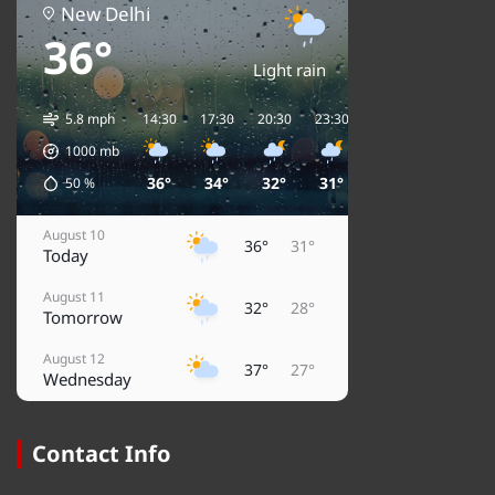
New Delhi
36°
Light rain
5.8 mph
14:30
17:30
20:30
23:30
02:30
05:30
0
1000
mb
36°
34°
32°
31°
30°
29°
50
%
August 10
36°
31°
Today
August 11
32°
28°
Tomorrow
August 12
37°
27°
Wednesday
August 13
36°
32°
Thursday
Contact Info
August 14
36°
31°