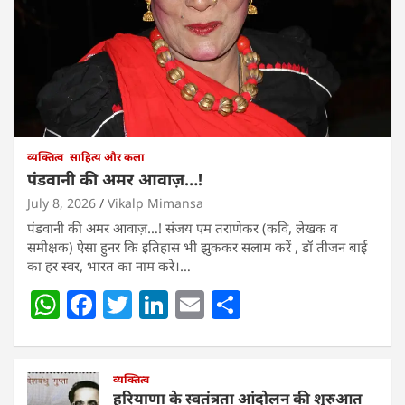
व्यक्तित्व
साहित्य और कला
पंडवानी की अमर आवाज़…!
July 8, 2026
Vikalp Mimansa
पंडवानी की अमर आवाज़…! संजय एम तराणेकर (कवि, लेखक व
समीक्षक) ऐसा हुनर कि इतिहास भी झुककर सलाम करें , डॉ तीजन बाई
का हर स्वर, भारत का नाम करे।…
W
F
T
Li
E
S
h
a
w
n
m
h
at
c
itt
k
ai
ar
s
e
व्यक्तित्व
er
e
l
e
हरियाणा के स्वतंत्रता आंदोलन की शुरुआत