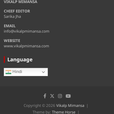
VIKALP MIMANSA
Friday
CHIEF EDITOR
August 15
33°
29°
Saturday
Sarika Jha
EMAIL
August 16
34°
29°
Sunday
info@vikalpmimansa.com
WEBSITE
www.vikalpmimansa.com
Language
Hindi
Copyright © 2026
Vikalp Mimansa
Theme by:
Theme Horse