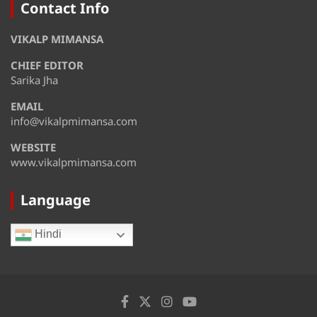
Thursday
Contact Info
August 14
37°
30°
VIKALP MIMANSA
Friday
CHIEF EDITOR
August 15
35°
31°
Saturday
Sarika Jha
EMAIL
August 16
32°
28°
Sunday
info@vikalpmimansa.com
WEBSITE
www.vikalpmimansa.com
Language
Hindi