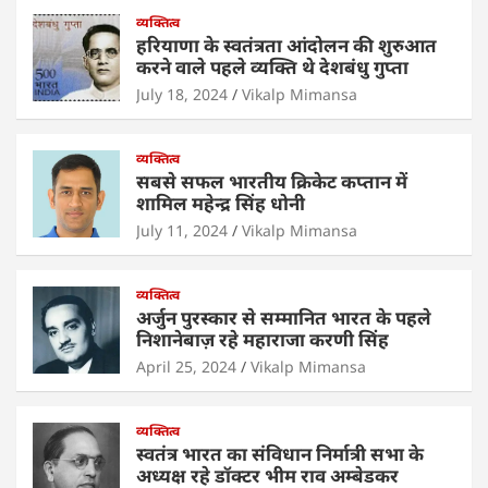
at
c
itt
k
ai
ar
s
e
व्यक्तित्व
er
e
l
e
हरियाणा के स्वतंत्रता आंदोलन की शुरुआत
A
b
dI
करने वाले पहले व्यक्ति थे देशबंधु गुप्ता
p
o
n
July 18, 2024
Vikalp Mimansa
p
o
व्यक्तित्व
k
सबसे सफल भारतीय क्रिकेट कप्तान में
शामिल महेन्द्र सिंह धोनी
July 11, 2024
Vikalp Mimansa
व्यक्तित्व
अर्जुन पुरस्कार से सम्मानित भारत के पहले
निशानेबाज़ रहे महाराजा करणी सिंह
April 25, 2024
Vikalp Mimansa
व्यक्तित्व
स्वतंत्र भारत का संविधान निर्मात्री सभा के
अध्यक्ष रहे डॉक्टर भीम राव अम्बेडकर