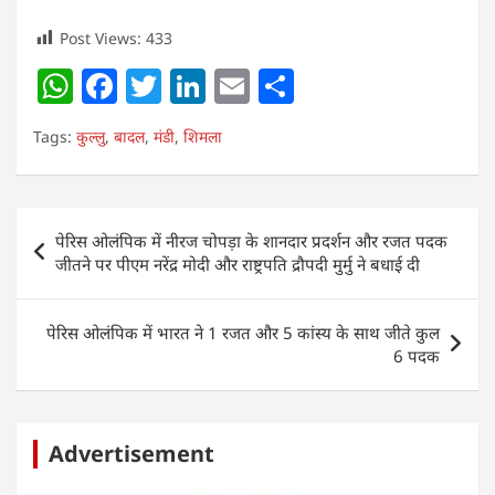
Post Views:
433
W
F
T
Li
E
S
h
a
w
n
m
h
Tags:
कुल्लु
,
बादल
,
मंडी
,
शिमला
at
c
itt
k
ai
ar
s
e
er
e
l
e
A
b
dI
Post
पेरिस ओलंपिक में नीरज चोपड़ा के शानदार प्रदर्शन और रजत पदक
p
o
n
navigation
जीतने पर पीएम नरेंद्र मोदी और राष्ट्रपति द्रौपदी मुर्मु ने बधाई दी
p
o
k
पेरिस ओलंपिक में भारत ने 1 रजत और 5 कांस्य के साथ जीते कुल
6 पदक
Advertisement