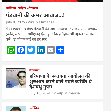
व्यक्तित्व
साहित्य और कला
पंडवानी की अमर आवाज़…!
July 8, 2026
Vikalp Mimansa
Listen to this पंडवानी की अमर आवाज़…! संजय एम तराणेकर
(कवि, लेखक व समीक्षक) ऐसा हुनर कि इतिहास भी झुककर सलाम
करें , डॉ तीजन बाई का हर स्वर,…
W
F
T
Li
E
S
h
a
w
n
m
h
at
c
itt
k
ai
ar
s
e
व्यक्तित्व
er
e
l
e
हरियाणा के स्वतंत्रता आंदोलन की
A
b
dI
शुरुआत करने वाले पहले व्यक्ति थे
देशबंधु गुप्ता
p
o
n
July 18, 2024
Vikalp Mimansa
p
o
k
व्यक्तित्व