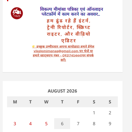
AUGUST 2026
M
T
W
T
F
S
S
1
2
3
4
5
6
7
8
9