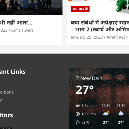
समाधान है!
कभी नहीं आता…
क्या संबंधों में अपेक्षाएं र
– भाग-2 (स्वार्थ और अभि
2023
Amit Tiwari
January 25, 2023
Amit Tiwari
ant Links
New Delhi
27°
ditions
y
6.2 mph
20:30
23:30
itors
1000
mb
27°
27°
82
%