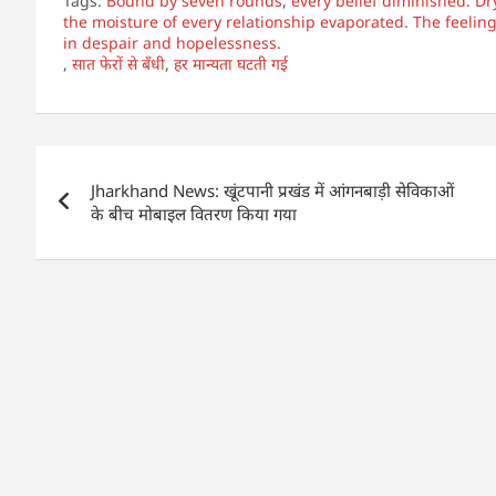
Tags:
Bound by seven rounds
,
every belief diminished. D
at
c
itt
k
ai
ar
the moisture of every relationship evaporated. The feeling
in despair and hopelessness.
s
e
er
e
l
e
,
सात फेरों से बँधी
,
हर मान्यता घटती गई
A
b
dI
p
o
n
p
o
Post
k
Jharkhand News: खूंटपानी प्रखंड में आंगनबाड़ी सेविकाओं
navigation
के बीच मोबाइल वितरण किया गया