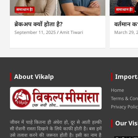
समाधान है!
समाधान है!
ब्रेकअप क्यों होता है?
वर्तमान 
September 11, 2025
Amit Tiwari
March 29, 
About Vikalp
Import
Home
Terms & Con
Privacy Polic
जीवन में चाहे कितना ही अंधेरा हो, दूर से आती हल्की
Our Vis
सी रोशनी रास्ता दिखाने के लिये काफी होती है। बस हमें
उसे तलाश करने की जरूरत होती है। इसी का नाम है