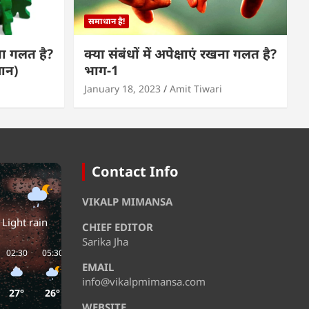
समाधान है!
खना गलत है?
क्या संबंधों में अपेक्षाएं रखना गलत है?
मान)
भाग-1
January 18, 2023
Amit Tiwari
Contact Info
VIKALP MIMANSA
Light rain
CHIEF EDITOR
Sarika Jha
02:30
05:30
08:30
11:30
14:30
17:30
EMAIL
info@vikalpmimansa.com
27°
26°
26°
29°
32°
32°
WEBSITE