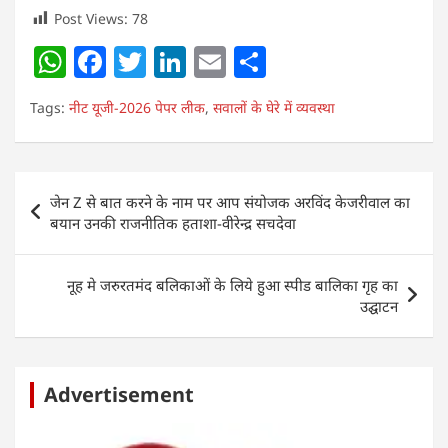
Post Views:
78
W
F
T
Li
E
S
h
a
w
n
m
h
Tags:
नीट यूजी-2026 पेपर लीक
,
सवालों के घेरे में व्यवस्था
at
c
itt
k
ai
ar
s
e
er
e
l
e
A
b
dI
Post
जेन Z से बात करने के नाम पर आप संयोजक अरविंद केजरीवाल का
p
o
n
navigation
बयान उनकी राजनीतिक हताशा-वीरेन्द्र सचदेवा
p
o
k
नूह मे जरुरतमंद बलिकाओं के लिये हुआ स्पीड बालिका गृह का
उद्घाटन
Advertisement