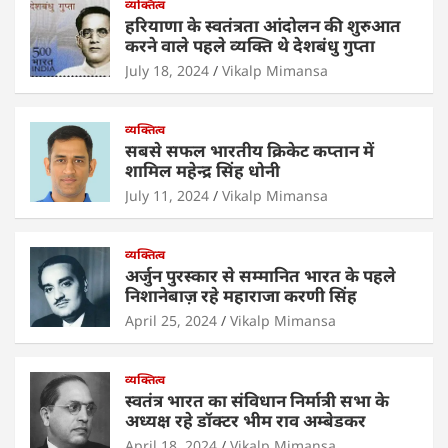
s
e
व्यक्तित्व
er
e
l
e
हरियाणा के स्वतंत्रता आंदोलन की शुरुआत
A
b
dI
करने वाले पहले व्यक्ति थे देशबंधु गुप्ता
p
o
n
July 18, 2024
Vikalp Mimansa
p
o
व्यक्तित्व
k
सबसे सफल भारतीय क्रिकेट कप्तान में
शामिल महेन्द्र सिंह धोनी
July 11, 2024
Vikalp Mimansa
व्यक्तित्व
अर्जुन पुरस्कार से सम्मानित भारत के पहले
निशानेबाज़ रहे महाराजा करणी सिंह
April 25, 2024
Vikalp Mimansa
व्यक्तित्व
स्वतंत्र भारत का संविधान निर्मात्री सभा के
अध्यक्ष रहे डॉक्टर भीम राव अम्बेडकर
April 18, 2024
Vikalp Mimansa