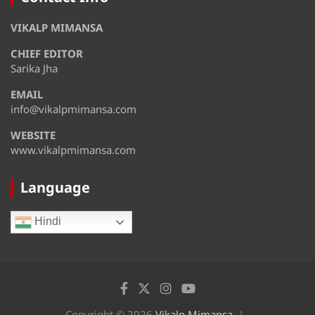
August 13
37°
31°
VIKALP MIMANSA
Thursday
CHIEF EDITOR
August 14
36°
31°
Friday
Sarika Jha
EMAIL
August 15
35°
31°
Saturday
info@vikalpmimansa.com
WEBSITE
www.vikalpmimansa.com
Language
Hindi
Copyright © 2026
Vikalp Mimansa