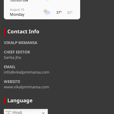
Tomorrow
August 10
37°
32°
Monday
August 11
32°
27°
Tuesday
Contact Info
August 12
37°
27°
VIKALP MIMANSA
Wednesday
CHIEF EDITOR
August 13
37°
31°
Thursday
Sarika Jha
EMAIL
August 14
35°
31°
Friday
info@vikalpmimansa.com
WEBSITE
www.vikalpmimansa.com
Language
Hindi