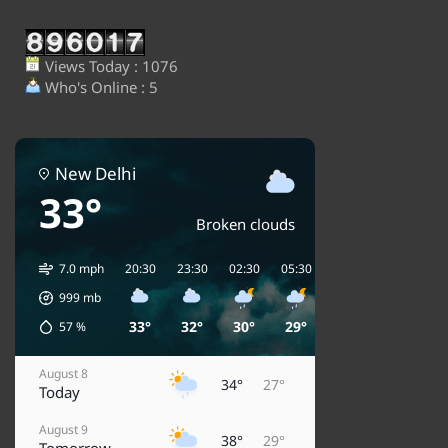
Views Today : 1076
Who's Online : 5
New Delhi
33°
Broken clouds
7.0 mph
20:30
23:30
02:30
05:30
08:30
11:30
1
999
mb
33°
32°
30°
29°
31°
35°
57
%
August 8
34°
27°
Today
August 9
38°
29°