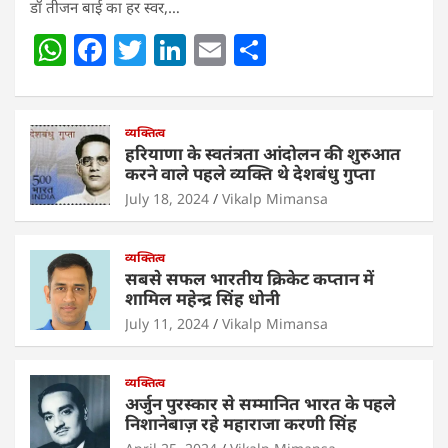
डॉ तीजन बाई का हर स्वर,…
W
F
T
Li
E
S
h
a
w
n
m
h
at
c
itt
k
ai
ar
s
e
व्यक्तित्व
er
e
l
e
हरियाणा के स्वतंत्रता आंदोलन की शुरुआत
A
b
dI
करने वाले पहले व्यक्ति थे देशबंधु गुप्ता
p
o
n
July 18, 2024
Vikalp Mimansa
p
o
व्यक्तित्व
k
सबसे सफल भारतीय क्रिकेट कप्तान में
शामिल महेन्द्र सिंह धोनी
July 11, 2024
Vikalp Mimansa
व्यक्तित्व
अर्जुन पुरस्कार से सम्मानित भारत के पहले
निशानेबाज़ रहे महाराजा करणी सिंह