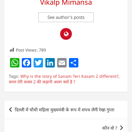
Vikalp Mimansa
See author's posts
Post Views:
789
W
F
T
Li
E
S
h
a
w
n
m
h
Tags:
Why is the story of Sanam Teri Kasam 2 different?
,
at
c
itt
k
ai
ar
सनम तेरी कसम 2 की कहानी अलग क्यों है ?
s
e
er
e
l
e
A
b
dI
Post
p
o
n
दिल्ली में चौथी महिला मुख्यमंत्री के रूप में शपथ लेंगी रेखा गुप्ता
navigation
p
o
k
कौन वो ?