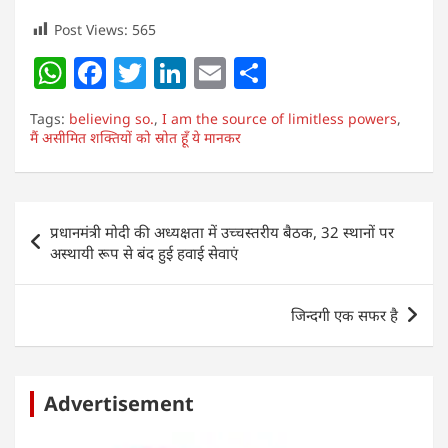
Post Views:
565
W
F
T
Li
E
S
h
a
w
n
m
h
Tags:
believing so.
,
I am the source of limitless powers
,
at
c
itt
k
ai
ar
मैं असीमित शक्तियों को स्रोत हूँ ये मानकर
s
e
er
e
l
e
A
b
dI
Post
p
o
n
प्रधानमंत्री मोदी की अध्यक्षता में उच्चस्तरीय बैठक, 32 स्थानों पर
navigation
अस्थायी रूप से बंद हुई हवाई सेवाएं
p
o
k
जिन्दगी एक सफर है
Advertisement