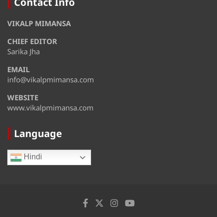
Contact Info
August 12
35°
27°
VIKALP MIMANSA
Wednesday
CHIEF EDITOR
August 13
35°
28°
Thursday
Sarika Jha
EMAIL
August 14
32°
30°
Friday
info@vikalpmimansa.com
WEBSITE
www.vikalpmimansa.com
Language
Hindi