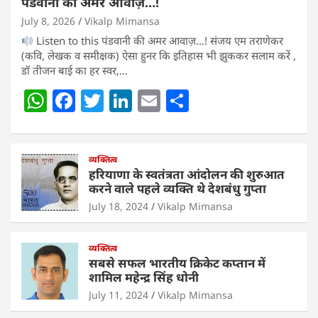
पंडवानी की अमर आवाज़…!
July 8, 2026
Vikalp Mimansa
Listen to this पंडवानी की अमर आवाज़…! संजय एम तराणेकर
(कवि, लेखक व समीक्षक) ऐसा हुनर कि इतिहास भी झुककर सलाम करें ,
डॉ तीजन बाई का हर स्वर,…
W
F
T
Li
E
S
h
a
w
n
m
h
at
c
itt
k
ai
ar
s
e
व्यक्तित्व
er
e
l
e
हरियाणा के स्वतंत्रता आंदोलन की शुरुआत
A
b
dI
करने वाले पहले व्यक्ति थे देशबंधु गुप्ता
p
o
n
July 18, 2024
Vikalp Mimansa
p
o
व्यक्तित्व
k
सबसे सफल भारतीय क्रिकेट कप्तान में
शामिल महेन्द्र सिंह धोनी
July 11, 2024
Vikalp Mimansa