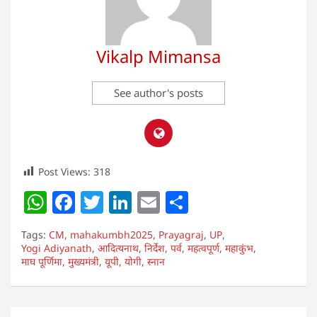
Vikalp Mimansa
See author's posts
Post Views:
318
W
F
T
Li
E
S
h
a
w
n
m
h
Tags:
CM
,
mahakumbh2025
,
Prayagraj
,
UP
,
at
c
itt
k
ai
ar
Yogi Adiyanath
,
आदित्यनाथ
,
निर्देश
,
पर्व
,
महत्वपूर्ण
,
महाकुंभ
,
माघ पूर्णिमा
s
,
मुख्यमंत्री
e
,
er
यूपी
,
योगी
e
,
स्नान
l
e
A
b
dI
p
o
n