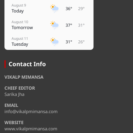
August 9
36°
29°
Today
August 10
37°
31°
Tomorrow
August 11
31°
26°
Tuesday
August 12
37°
27°
Wednesday
Contact Info
August 13
37°
31°
VIKALP MIMANSA
Thursday
CHIEF EDITOR
August 14
36°
31°
Friday
Sarika Jha
EMAIL
August 15
32°
29°
Saturday
info@vikalpmimansa.com
WEBSITE
www.vikalpmimansa.com