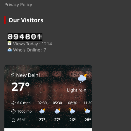
Privacy Policy
Our Visitors
Views Today : 1214
Who's Online : 7
New Delhi
27°
Light rain
6.0 mph
02:30
05:30
08:30
11:30
14:30
17:30
2
1000
mb
27°
27°
26°
28°
31°
29°
85
%