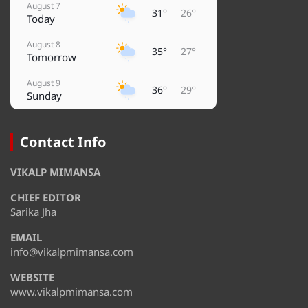
August 7
31°
26°
Today
August 8
35°
27°
Tomorrow
August 9
36°
29°
Sunday
August 10
36°
32°
Monday
Contact Info
August 11
31°
28°
VIKALP MIMANSA
Tuesday
CHIEF EDITOR
August 12
36°
28°
Wednesday
Sarika Jha
EMAIL
August 13
36°
29°
Thursday
info@vikalpmimansa.com
WEBSITE
www.vikalpmimansa.com