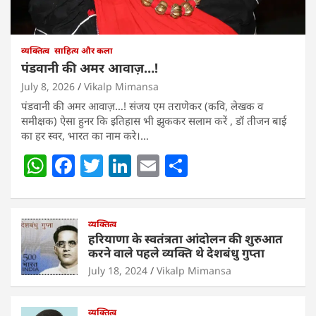
व्यक्तित्व
साहित्य और कला
पंडवानी की अमर आवाज़…!
July 8, 2026
Vikalp Mimansa
पंडवानी की अमर आवाज़…! संजय एम तराणेकर (कवि, लेखक व
समीक्षक) ऐसा हुनर कि इतिहास भी झुककर सलाम करें , डॉ तीजन बाई
का हर स्वर, भारत का नाम करे।…
W
F
T
Li
E
S
h
a
w
n
m
h
at
c
itt
k
ai
ar
s
e
व्यक्तित्व
er
e
l
e
हरियाणा के स्वतंत्रता आंदोलन की शुरुआत
A
b
dI
करने वाले पहले व्यक्ति थे देशबंधु गुप्ता
p
o
n
July 18, 2024
Vikalp Mimansa
p
o
व्यक्तित्व