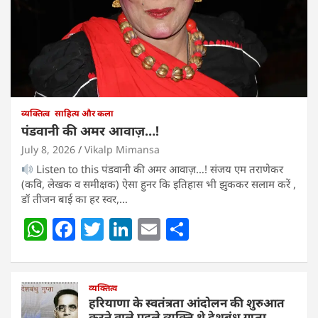
व्यक्तित्व
साहित्य और कला
पंडवानी की अमर आवाज़…!
July 8, 2026
Vikalp Mimansa
Listen to this पंडवानी की अमर आवाज़…! संजय एम तराणेकर
(कवि, लेखक व समीक्षक) ऐसा हुनर कि इतिहास भी झुककर सलाम करें ,
डॉ तीजन बाई का हर स्वर,…
W
F
T
Li
E
S
h
a
w
n
m
h
at
c
itt
k
ai
ar
s
e
व्यक्तित्व
er
e
l
e
हरियाणा के स्वतंत्रता आंदोलन की शुरुआत
करने वाले पहले व्यक्ति थे देशबंधु गुप्ता