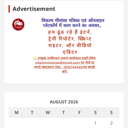
Advertisement
AUGUST 2026
M
T
W
T
F
S
S
1
2