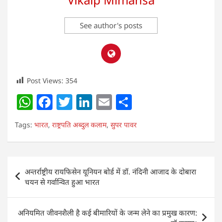
See author's posts
Post Views:
354
W
F
T
Li
E
S
h
a
w
n
m
h
Tags:
भारत
,
राष्ट्रपति अब्दुल कलाम
,
सुपर पावर
at
c
itt
k
ai
ar
s
e
er
e
l
e
A
b
dI
Post
अन्तर्राष्ट्रीय रायफिसेन यूनियन बोर्ड में डॉ. नंदिनी आजाद के दोबारा
p
o
n
navigation
चयन से गर्वान्वित हुआ भारत
p
o
k
अनियमित जीवनशैली है कई बीमारियों के जन्म लेने का प्रमुख कारण: