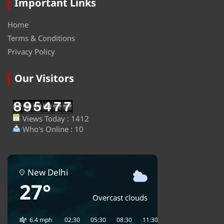
Important Links
Home
Terms & Conditions
Privacy Policy
Our Visitors
Views Today : 1412
Who's Online : 10
New Delhi
27°
Overcast clouds
6.4 mph
02:30
05:30
08:30
11:30
14:30
17:30
2