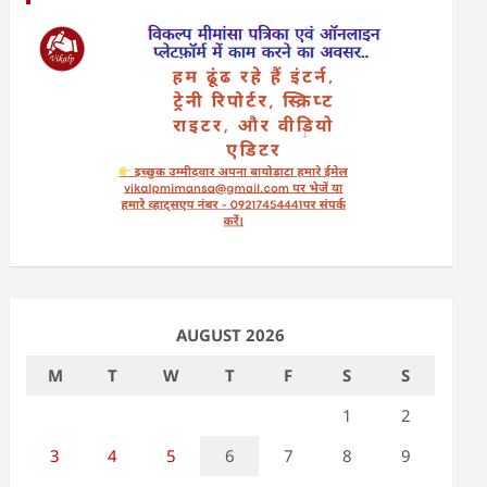
AUGUST 2026
M
T
W
T
F
S
S
1
2
3
4
5
6
7
8
9