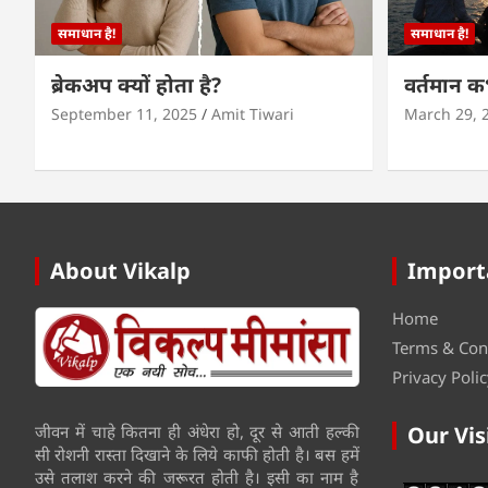
समाधान है!
समाधान है!
ब्रेकअप क्यों होता है?
वर्तमान 
September 11, 2025
Amit Tiwari
March 29, 
About Vikalp
Import
Home
Terms & Con
Privacy Polic
जीवन में चाहे कितना ही अंधेरा हो, दूर से आती हल्की
Our Vis
सी रोशनी रास्ता दिखाने के लिये काफी होती है। बस हमें
उसे तलाश करने की जरूरत होती है। इसी का नाम है