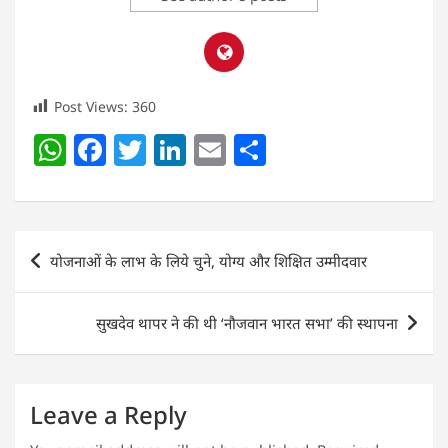
Post Views:
360
W
F
T
Li
E
S
h
a
w
n
m
h
at
c
itt
k
ai
ar
s
e
er
e
l
e
Post
योजनाओं के लाभ के लिये चुने, योग्य और शिक्षित उम्मीदवार
A
b
dI
navigation
p
o
n
सुखदेव थापर ने की थी ‘नौजवान भारत सभा’ की स्थापना
p
o
k
Leave a Reply