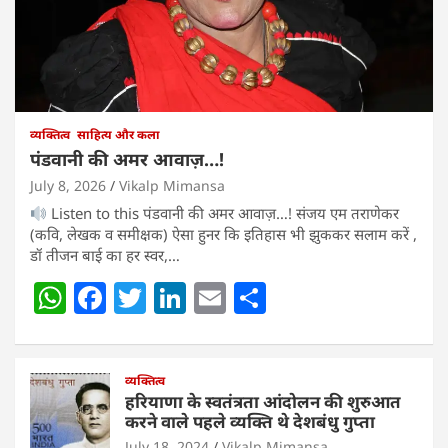
व्यक्तित्व
साहित्य और कला
पंडवानी की अमर आवाज़…!
July 8, 2026
Vikalp Mimansa
Listen to this पंडवानी की अमर आवाज़…! संजय एम तराणेकर
(कवि, लेखक व समीक्षक) ऐसा हुनर कि इतिहास भी झुककर सलाम करें ,
डॉ तीजन बाई का हर स्वर,…
W
F
T
Li
E
S
h
a
w
n
m
h
at
c
itt
k
ai
ar
s
e
व्यक्तित्व
er
e
l
e
हरियाणा के स्वतंत्रता आंदोलन की शुरुआत
A
b
dI
करने वाले पहले व्यक्ति थे देशबंधु गुप्ता
July 18, 2024
Vikalp Mimansa