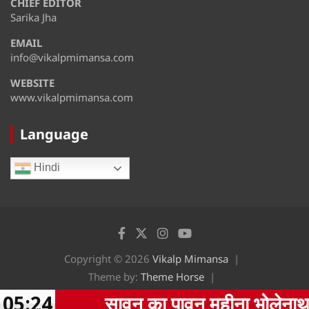
CHIEF EDITOR
August 13
35°
28°
Thursday
Sarika Jha
EMAIL
August 14
32°
30°
Friday
info@vikalpmimansa.com
WEBSITE
www.vikalpmimansa.com
Language
Hindi
Copyright © 2026
Vikalp Mimansa
Theme by:
Theme Horse
Proudly Powered by:
WordPress
05:24
सावन का पावन महीना भोलेनाथ की पूजा-अर्च