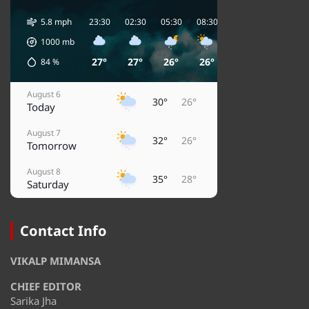
5.8 mph
23:30
02:30
05:30
08:30
11:30
14:30
1
1000
mb
27°
27°
26°
26°
29°
32°
84
%
August 6
30°
26°
Today
August 7
32°
26°
Tomorrow
August 8
35°
28°
Saturday
August 9
37°
29°
Sunday
Contact Info
August 10
37°
29°
VIKALP MIMANSA
Monday
CHIEF EDITOR
August 11
34°
28°
Tuesday
Sarika Jha