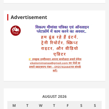
Advertisement
AUGUST 2026
M
T
W
T
F
S
S