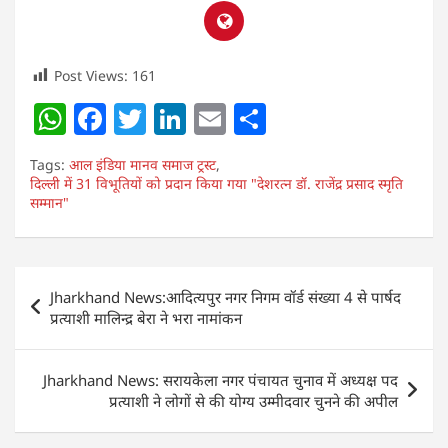
Post Views:
161
W
F
T
Li
E
S
h
a
w
n
m
h
Tags:
आल इंडिया मानव समाज ट्रस्ट
,
at
c
itt
k
ai
ar
दिल्ली में 31 विभूतियों को प्रदान किया गया "देशरत्न डॉ. राजेंद्र प्रसाद स्मृति
सम्मान"
s
e
er
e
l
e
A
b
dI
p
o
n
Post
Jharkhand News:आदित्यपुर नगर निगम वॉर्ड संख्या 4 से पार्षद
p
o
navigation
प्रत्याशी मालिन्द्र बेरा ने भरा नामांकन
k
Jharkhand News: सरायकेला नगर पंचायत चुनाव में अध्यक्ष पद
प्रत्याशी ने लोगों से की योग्य उम्मीदवार चुनने की अपील