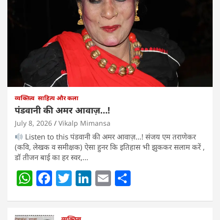
व्यक्तित्व
साहित्य और कला
पंडवानी की अमर आवाज़…!
July 8, 2026
Vikalp Mimansa
Listen to this पंडवानी की अमर आवाज़…! संजय एम तराणेकर
(कवि, लेखक व समीक्षक) ऐसा हुनर कि इतिहास भी झुककर सलाम करें ,
डॉ तीजन बाई का हर स्वर,…
W
F
T
Li
E
S
h
a
w
n
m
h
at
c
itt
k
ai
ar
व्यक्तित्व