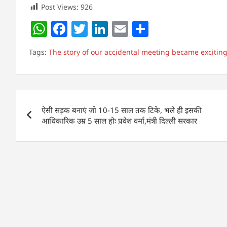
Post Views:
926
W
F
T
Li
E
S
h
a
w
n
m
h
Tags:
The story of our accidental meeting became exciting
at
c
itt
k
ai
ar
s
e
er
e
l
e
A
b
dI
Post
p
o
n
ऐसी सड़क बनाएं जो 10-15 साल तक टिके, भले ही इसकी
navigation
p
o
आधिकारिक उम्र 5 साल होः प्रवेश वर्मा,मंत्री दिल्ली सरकार
k