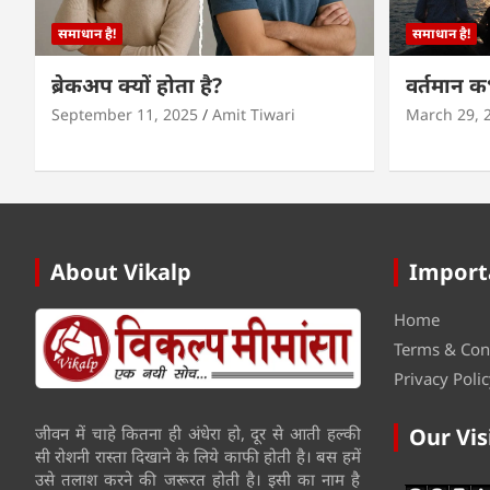
समाधान है!
समाधान है!
ब्रेकअप क्यों होता है?
वर्तमान 
September 11, 2025
Amit Tiwari
March 29, 
About Vikalp
Import
Home
Terms & Con
Privacy Polic
जीवन में चाहे कितना ही अंधेरा हो, दूर से आती हल्की
Our Vis
सी रोशनी रास्ता दिखाने के लिये काफी होती है। बस हमें
उसे तलाश करने की जरूरत होती है। इसी का नाम है