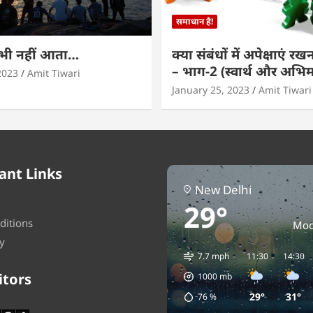
समाधान है!
कभी नहीं आता…
क्या संबंधों में अपेक्षाएं र
– भाग-2 (स्वार्थ और अभि
2023
Amit Tiwari
January 25, 2023
Amit Tiwari
ant Links
New Delhi
29°
ditions
Mod
y
7.7 mph
11:30
14:30
itors
1000
mb
29°
31°
76
%