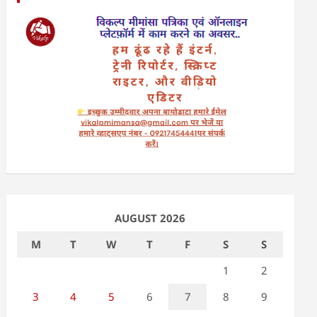
AUGUST 2026
M
T
W
T
F
S
S
1
2
3
4
5
6
7
8
9