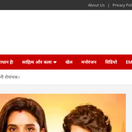
About Us
Privacy Pol
ाधान है!
साहित्य और कला
खेल
मनोरंजन
विडियो
EM
नी रोमांचक।