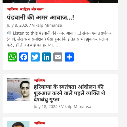
व्यक्तित्व
साहित्य और कला
पंडवानी की अमर आवाज़…!
July 8, 2026
Vikalp Mimansa
Listen to this पंडवानी की अमर आवाज़…! संजय एम तराणेकर
(कवि, लेखक व समीक्षक) ऐसा हुनर कि इतिहास भी झुककर सलाम
करें , डॉ तीजन बाई का हर स्वर,…
W
F
T
Li
E
S
h
a
w
n
m
h
at
c
itt
k
ai
ar
s
e
व्यक्तित्व
er
e
l
e
हरियाणा के स्वतंत्रता आंदोलन की
A
b
dI
शुरुआत करने वाले पहले व्यक्ति थे
देशबंधु गुप्ता
p
o
n
July 18, 2024
Vikalp Mimansa
p
o
k
व्यक्तित्व