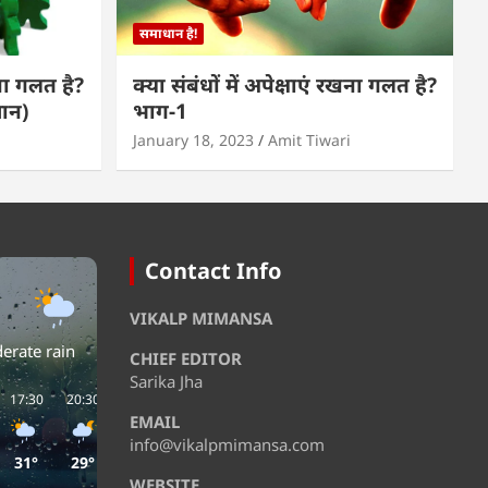
समाधान है!
खना गलत है?
क्या संबंधों में अपेक्षाएं रखना गलत है?
मान)
भाग-1
January 18, 2023
Amit Tiwari
Contact Info
VIKALP MIMANSA
erate rain
CHIEF EDITOR
Sarika Jha
17:30
20:30
23:30
02:30
05:30
08:30
EMAIL
info@vikalpmimansa.com
31°
29°
28°
28°
27°
29°
WEBSITE