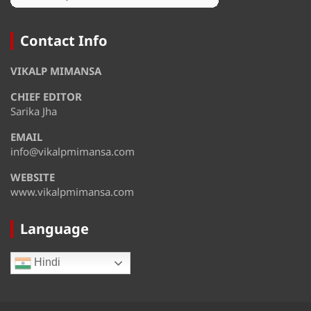
August 14
35°
29°
Friday
Contact Info
August 15
31°
29°
VIKALP MIMANSA
Saturday
CHIEF EDITOR
August 16
37°
29°
Sunday
Sarika Jha
EMAIL
August 17
38°
30°
Monday
info@vikalpmimansa.com
WEBSITE
www.vikalpmimansa.com
Language
Hindi