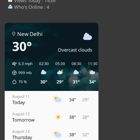
Views Today : 1436
Who's Online : 4
New Delhi
30°
Overcast clouds
6.3 mph
02:30
05:30
08:30
11:30
14:30
17:30
2
999
mb
30°
29°
31°
34°
33°
32°
70
%
August 11
34°
29°
Today
August 12
38°
28°
Tomorrow
August 13
38°
32°
Thursday