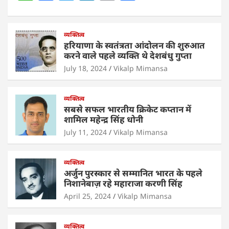
h
a
w
n
m
h
at
c
itt
k
ai
ar
s
e
व्यक्तित्व
er
e
l
e
हरियाणा के स्वतंत्रता आंदोलन की शुरुआत
A
b
dI
करने वाले पहले व्यक्ति थे देशबंधु गुप्ता
p
o
n
July 18, 2024
Vikalp Mimansa
p
o
व्यक्तित्व
k
सबसे सफल भारतीय क्रिकेट कप्तान में
शामिल महेन्द्र सिंह धोनी
July 11, 2024
Vikalp Mimansa
व्यक्तित्व
अर्जुन पुरस्कार से सम्मानित भारत के पहले
निशानेबाज़ रहे महाराजा करणी सिंह
April 25, 2024
Vikalp Mimansa
व्यक्तित्व