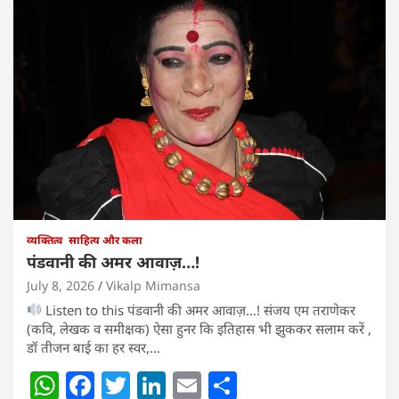
व्यक्तित्व
साहित्य और कला
पंडवानी की अमर आवाज़…!
July 8, 2026
Vikalp Mimansa
Listen to this पंडवानी की अमर आवाज़…! संजय एम तराणेकर
(कवि, लेखक व समीक्षक) ऐसा हुनर कि इतिहास भी झुककर सलाम करें ,
डॉ तीजन बाई का हर स्वर,…
W
F
T
Li
E
S