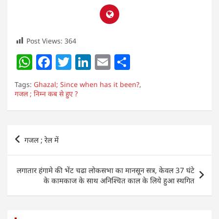
Post Views:
364
W
F
T
Li
E
S
h
a
w
n
m
h
Tags:
Ghazal; Since when has it been?
,
at
c
itt
k
ai
ar
गजल ; निम्न कब से हुए ?
s
e
er
e
l
e
A
b
dI
Post
p
o
n
गजल ; रेल में
navigation
p
o
k
लगातार हंगामे की भेंट चढा लोकसभा का मानसून सत्र, केवल 37 घंटे
के कामकाज के साथ अनिश्चित काल के लिये हुआ स्थगित