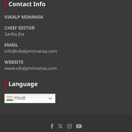
Monday
Contact Info
August 11
32°
28°
VIKALP MIMANSA
Tuesday
CHIEF EDITOR
August 12
35°
28°
Wednesday
Sarika Jha
EMAIL
August 13
36°
32°
Thursday
info@vikalpmimansa.com
WEBSITE
www.vikalpmimansa.com
Language
Hindi