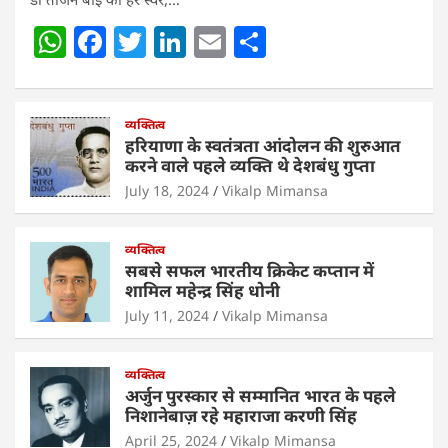
W
F
T
Li
E
S
h
a
w
n
m
h
at
c
itt
k
ai
ar
s
e
व्यक्तित्व
er
e
l
e
हरियाणा के स्वतंत्रता आंदोलन की शुरुआत
A
b
dI
करने वाले पहले व्यक्ति थे देशबंधु गुप्ता
p
o
n
July 18, 2024
Vikalp Mimansa
p
o
व्यक्तित्व
k
सबसे सफल भारतीय क्रिकेट कप्तान में
शामिल महेन्द्र सिंह धोनी
July 11, 2024
Vikalp Mimansa
व्यक्तित्व
अर्जुन पुरस्कार से सम्मानित भारत के पहले
निशानेबाज़ रहे महाराजा करणी सिंह
April 25, 2024
Vikalp Mimansa