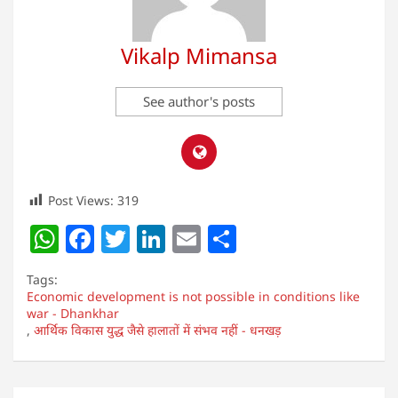
Vikalp Mimansa
See author's posts
Post Views:
319
W
F
T
Li
E
S
h
a
w
n
m
h
Tags:
at
c
itt
k
ai
ar
Economic development is not possible in conditions like
war - Dhankhar
s
e
er
e
l
e
,
आर्थिक विकास युद्ध जैसे हालातों में संभव नहीं - धनखड़
A
b
dI
p
o
n