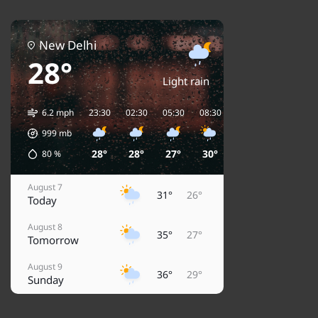
New Delhi
28°
Light rain
6.2 mph
23:30
02:30
05:30
08:30
11:30
14:30
1
999
mb
28°
28°
27°
30°
33°
35°
80
%
August 7
31°
26°
Today
August 8
35°
27°
Tomorrow
August 9
36°
29°
Sunday
August 10
38°
29°