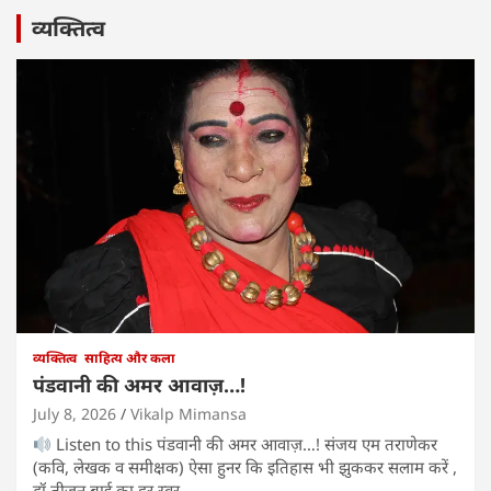
व्यक्तित्व
व्यक्तित्व
साहित्य और कला
पंडवानी की अमर आवाज़…!
July 8, 2026
Vikalp Mimansa
Listen to this पंडवानी की अमर आवाज़…! संजय एम तराणेकर
(कवि, लेखक व समीक्षक) ऐसा हुनर कि इतिहास भी झुककर सलाम करें ,
डॉ तीजन बाई का हर स्वर,…