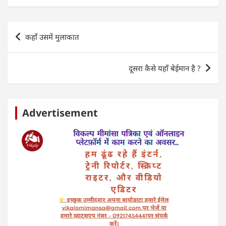
A
b
dI
p
o
n
Post
कहाँ उसमें मुलाकात
p
o
navigation
k
दूसरा कैसे यहाँ बेईमान है ?
Advertisement