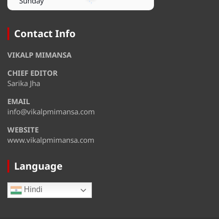
Sunday
August 10
38°
29°
Monday
Contact Info
August 11
32°
28°
VIKALP MIMANSA
Tuesday
CHIEF EDITOR
August 12
35°
28°
Wednesday
Sarika Jha
EMAIL
August 13
36°
32°
Thursday
info@vikalpmimansa.com
WEBSITE
www.vikalpmimansa.com
Language
Hindi