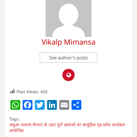
Vikalp Mimansa
See author's posts
Post Views:
435
W
F
T
Li
E
S
h
a
w
n
m
h
Tags:
at
c
itt
k
ai
ar
अबुआ आवास योजना के तहत पूर्ण आवासों का सामूहिक गृह प्रवेश कार्यक्रम
आयोजित
s
e
er
e
l
e