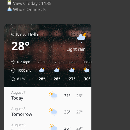
Views Today : 1135
Who's Online : 5
New Delhi
28°
Light rain
6.2 mph
23:30
02:30
05:30
08:30
11:30
14:30
1
1000
mb
28°
28°
27°
30°
33°
35°
81
%
August 7
31°
26°
Today
August 8
35°
27°
Tomorrow
August 9
36°
29°