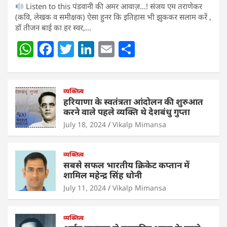
Listen to this पंडवानी की अमर आवाज़…! संजय एम तराणेकर
(कवि, लेखक व समीक्षक) ऐसा हुनर कि इतिहास भी झुककर सलाम करें ,
डॉ तीजन बाई का हर स्वर,…
W
F
T
Li
E
S
h
a
w
n
m
h
at
c
itt
k
ai
ar
s
e
व्यक्तित्व
er
e
l
e
हरियाणा के स्वतंत्रता आंदोलन की शुरुआत
A
b
dI
करने वाले पहले व्यक्ति थे देशबंधु गुप्ता
p
o
n
July 18, 2024
Vikalp Mimansa
p
o
व्यक्तित्व
k
सबसे सफल भारतीय क्रिकेट कप्तान में
शामिल महेन्द्र सिंह धोनी
July 11, 2024
Vikalp Mimansa
व्यक्तित्व