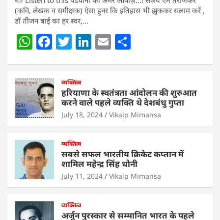
Listen to this पंडवानी की अमर आवाज़…! संजय एम तराणेकर
(कवि, लेखक व समीक्षक) ऐसा हुनर कि इतिहास भी झुककर सलाम करें ,
डॉ तीजन बाई का हर स्वर,…
W
F
T
Li
E
S
h
a
w
n
m
h
at
c
itt
k
ai
ar
s
e
व्यक्तित्व
er
e
l
e
हरियाणा के स्वतंत्रता आंदोलन की शुरुआत
A
b
dI
करने वाले पहले व्यक्ति थे देशबंधु गुप्ता
p
o
n
July 18, 2024
Vikalp Mimansa
p
o
व्यक्तित्व
k
सबसे सफल भारतीय क्रिकेट कप्तान में
शामिल महेन्द्र सिंह धोनी
July 11, 2024
Vikalp Mimansa
व्यक्तित्व
अर्जुन पुरस्कार से सम्मानित भारत के पहले