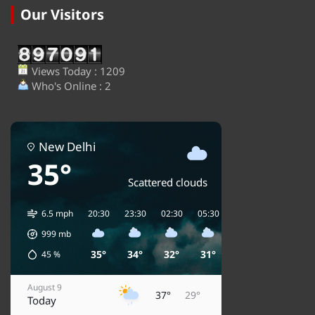
Our Visitors
Views Today : 1209
Who's Online : 2
New Delhi
35°
Scattered clouds
6.5 mph
20:30
23:30
02:30
05:30
08:30
11:30
1
999
mb
35°
34°
32°
31°
31°
33°
45
%
August 9
37°
29°
Today