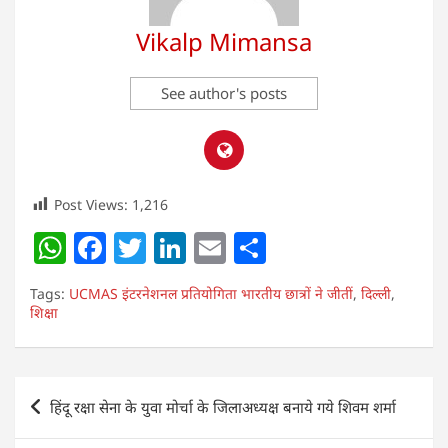
Vikalp Mimansa
See author's posts
Post Views:
1,216
W
F
T
Li
E
S
h
a
w
n
m
h
Tags:
UCMAS इंटरनेशनल प्रतियोगिता भारतीय छात्रों ने जीतीं
,
दिल्ली
,
at
c
itt
k
ai
ar
शिक्षा
s
e
er
e
l
e
A
b
dI
Post
p
o
n
हिंदू रक्षा सेना के युवा मोर्चा के जिलाअध्यक्ष बनाये गये शिवम शर्मा
navigation
p
o