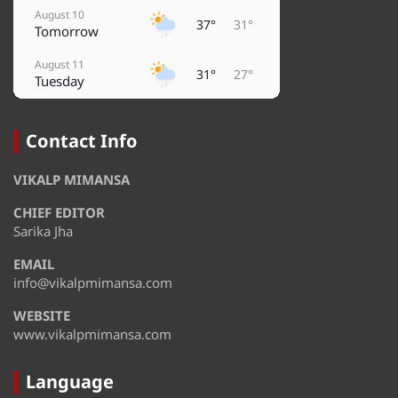
August 10
37°
31°
Tomorrow
August 11
31°
27°
Tuesday
August 12
37°
27°
Wednesday
Contact Info
August 13
37°
32°
VIKALP MIMANSA
Thursday
CHIEF EDITOR
August 14
37°
31°
Friday
Sarika Jha
EMAIL
August 15
33°
29°
Saturday
info@vikalpmimansa.com
WEBSITE
www.vikalpmimansa.com
Language