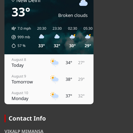
New Delhi
33°
Broken clouds
7.0 mph
20:30
23:30
02:30
05:30
08:30
11:30
1
999
mb
33°
32°
30°
29°
31°
35°
57
%
August 8
34°
27°
Today
August 9
38°
29°
Tomorrow
August 10
37°
32°
Monday
August 11
32°
27°
Tuesday
Contact Info
August 12
37°
27°
VIKALP MIMANSA
Wednesday