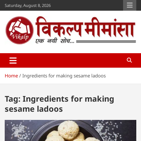
Skip
Saturday, August 8, 2026
to
content
Vikalp Mimansa
www.vikalpmimansa.com
Home
Ingredients for making sesame ladoos
Tag:
Ingredients for making
sesame ladoos