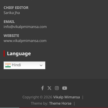
CHIEF EDITOR
August 13
37°
31°
Thursday
Sarika Jha
EMAIL
August 14
35°
31°
Friday
info@vikalpmimansa.com
WEBSITE
www.vikalpmimansa.com
Language
Hindi
Copyright © 2026
Vikalp Mimansa
Theme by:
Theme Horse