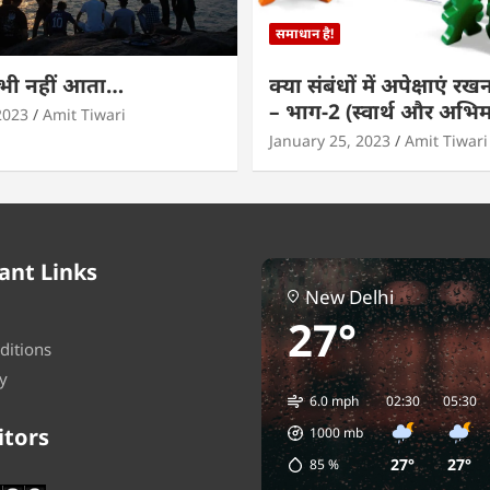
समाधान है!
कभी नहीं आता…
क्या संबंधों में अपेक्षाएं र
– भाग-2 (स्वार्थ और अभि
2023
Amit Tiwari
January 25, 2023
Amit Tiwari
ant Links
New Delhi
27°
ditions
y
6.0 mph
02:30
05:30
itors
1000
mb
27°
27°
85
%