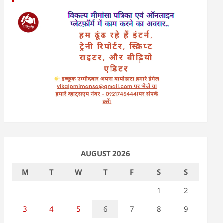
AUGUST 2026
M
T
W
T
F
S
S
1
2
3
4
5
6
7
8
9