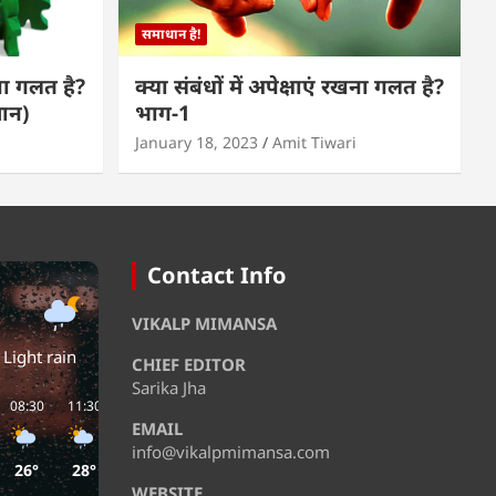
समाधान है!
खना गलत है?
क्या संबंधों में अपेक्षाएं रखना गलत है?
मान)
भाग-1
January 18, 2023
Amit Tiwari
Contact Info
VIKALP MIMANSA
Light rain
CHIEF EDITOR
Sarika Jha
08:30
11:30
14:30
17:30
20:30
23:30
EMAIL
info@vikalpmimansa.com
26°
28°
31°
29°
29°
28°
WEBSITE