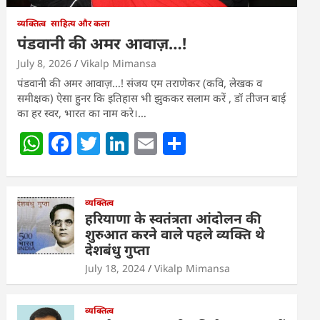
व्यक्तित्व
साहित्य और कला
पंडवानी की अमर आवाज़…!
July 8, 2026
Vikalp Mimansa
पंडवानी की अमर आवाज़…! संजय एम तराणेकर (कवि, लेखक व
समीक्षक) ऐसा हुनर कि इतिहास भी झुककर सलाम करें , डॉ तीजन बाई
का हर स्वर, भारत का नाम करे।…
W
F
T
Li
E
S
h
a
w
n
m
h
at
c
itt
k
ai
ar
s
e
व्यक्तित्व
er
e
l
e
हरियाणा के स्वतंत्रता आंदोलन की
A
b
dI
शुरुआत करने वाले पहले व्यक्ति थे
देशबंधु गुप्ता
p
o
n
July 18, 2024
Vikalp Mimansa
p
o
k
व्यक्तित्व