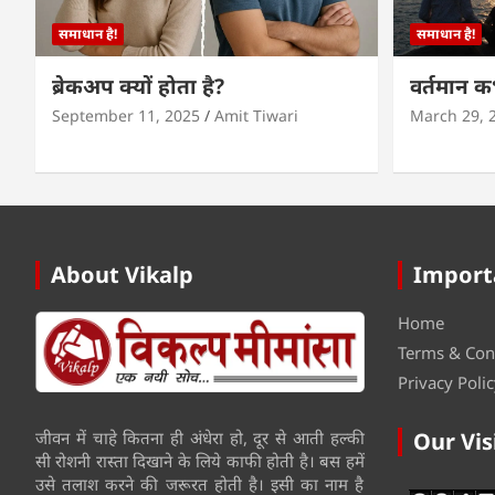
समाधान है!
समाधान है!
ब्रेकअप क्यों होता है?
वर्तमान 
September 11, 2025
Amit Tiwari
March 29, 
About Vikalp
Import
Home
Terms & Con
Privacy Polic
जीवन में चाहे कितना ही अंधेरा हो, दूर से आती हल्की
Our Vis
सी रोशनी रास्ता दिखाने के लिये काफी होती है। बस हमें
उसे तलाश करने की जरूरत होती है। इसी का नाम है