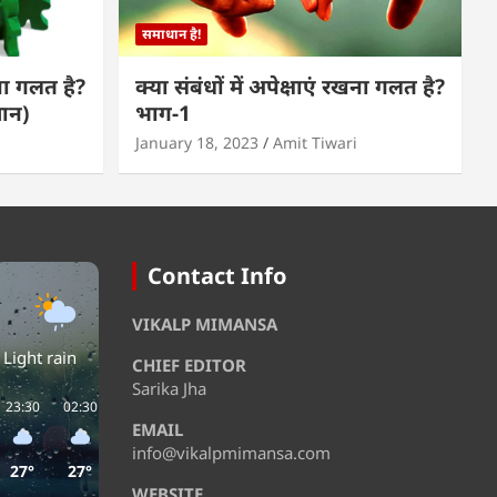
समाधान है!
खना गलत है?
क्या संबंधों में अपेक्षाएं रखना गलत है?
मान)
भाग-1
January 18, 2023
Amit Tiwari
Contact Info
VIKALP MIMANSA
Light rain
CHIEF EDITOR
Sarika Jha
23:30
02:30
05:30
08:30
11:30
14:30
EMAIL
info@vikalpmimansa.com
27°
27°
27°
27°
30°
32°
WEBSITE