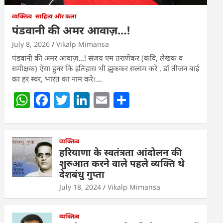
व्यक्तित्व
साहित्य और कला
पंडवानी की अमर आवाज़…!
July 8, 2026
Vikalp Mimansa
पंडवानी की अमर आवाज़…! संजय एम तराणेकर (कवि, लेखक व
समीक्षक) ऐसा हुनर कि इतिहास भी झुककर सलाम करें , डॉ तीजन बाई
का हर स्वर, भारत का नाम करे।…
W
F
T
Li
E
S
h
a
w
n
m
h
at
c
itt
k
ai
ar
s
e
व्यक्तित्व
er
e
l
e
हरियाणा के स्वतंत्रता आंदोलन की
A
b
dI
शुरुआत करने वाले पहले व्यक्ति थे
देशबंधु गुप्ता
p
o
n
July 18, 2024
Vikalp Mimansa
p
o
k
व्यक्तित्व