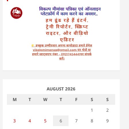
AUGUST 2026
M
T
W
T
F
S
S
1
2
3
4
5
6
7
8
9