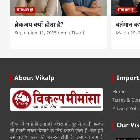
समाधान है!
समाधान है!
ब्रेकअप क्यों होता है?
वर्तमान 
September 11, 2025
Amit Tiwari
March 29, 
About Vikalp
Import
Home
Terms & Con
Privacy Polic
जीवन में चाहे कितना ही अंधेरा हो, दूर से आती हल्की
Our Vis
सी रोशनी रास्ता दिखाने के लिये काफी होती है। बस हमें
उसे तलाश करने की जरूरत होती है। इसी का नाम है