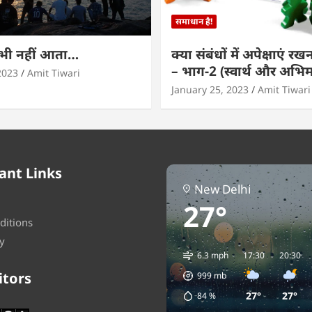
समाधान है!
कभी नहीं आता…
क्या संबंधों में अपेक्षाएं र
– भाग-2 (स्वार्थ और अभि
2023
Amit Tiwari
January 25, 2023
Amit Tiwari
ant Links
New Delhi
27°
ditions
y
6.3 mph
17:30
20:30
itors
999
mb
27°
27°
84
%