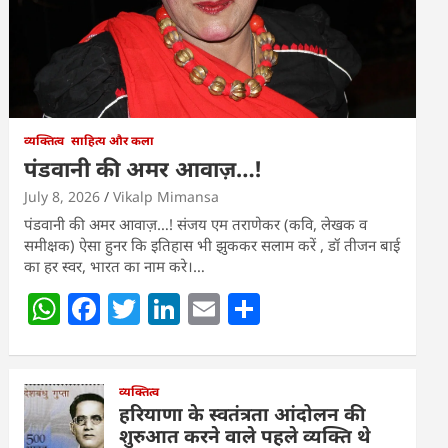
व्यक्तित्व
साहित्य और कला
पंडवानी की अमर आवाज़…!
July 8, 2026
Vikalp Mimansa
पंडवानी की अमर आवाज़…! संजय एम तराणेकर (कवि, लेखक व
समीक्षक) ऐसा हुनर कि इतिहास भी झुककर सलाम करें , डॉ तीजन बाई
का हर स्वर, भारत का नाम करे।…
W
F
T
Li
E
S
h
a
w
n
m
h
at
c
itt
k
ai
ar
s
e
व्यक्तित्व
er
e
l
e
हरियाणा के स्वतंत्रता आंदोलन की
A
b
dI
शुरुआत करने वाले पहले व्यक्ति थे