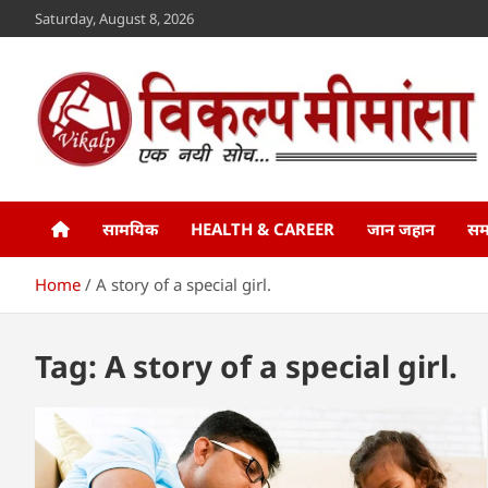
Skip
Saturday, August 8, 2026
to
content
Vikalp Mimansa
www.vikalpmimansa.com
सामयिक
HEALTH & CAREER
जान जहान
सम
Home
A story of a special girl.
Tag:
A story of a special girl.