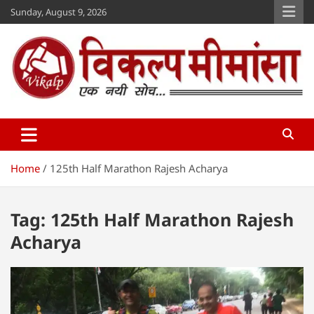
Skip
Sunday, August 9, 2026
to
content
Vikalp Mimansa
www.vikalpmimansa.com
Home
125th Half Marathon Rajesh Acharya
Tag:
125th Half Marathon Rajesh
Acharya