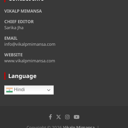
August 13
37°
31°
VIKALP MIMANSA
Thursday
CHIEF EDITOR
August 14
36°
31°
Friday
Sarika Jha
EMAIL
August 15
35°
31°
Saturday
info@vikalpmimansa.com
WEBSITE
www.vikalpmimansa.com
Language
Hindi
Copyright © 2026
Vikalp Mimansa