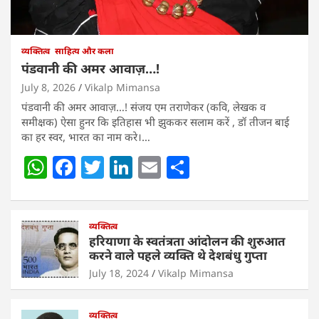
व्यक्तित्व
साहित्य और कला
पंडवानी की अमर आवाज़…!
July 8, 2026
Vikalp Mimansa
पंडवानी की अमर आवाज़…! संजय एम तराणेकर (कवि, लेखक व
समीक्षक) ऐसा हुनर कि इतिहास भी झुककर सलाम करें , डॉ तीजन बाई
का हर स्वर, भारत का नाम करे।…
W
F
T
Li
E
S
h
a
w
n
m
h
at
c
itt
k
ai
ar
s
e
व्यक्तित्व
er
e
l
e
हरियाणा के स्वतंत्रता आंदोलन की शुरुआत
A
b
dI
करने वाले पहले व्यक्ति थे देशबंधु गुप्ता
p
o
n
July 18, 2024
Vikalp Mimansa
p
o
व्यक्तित्व