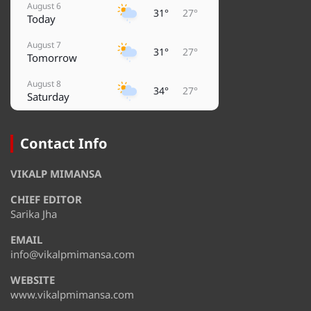
August 6
31°
27°
Today
August 7
31°
27°
Tomorrow
August 8
34°
27°
Saturday
August 9
36°
29°
Sunday
Contact Info
August 10
37°
29°
VIKALP MIMANSA
Monday
CHIEF EDITOR
August 11
29°
27°
Tuesday
Sarika Jha
EMAIL
August 12
35°
28°
Wednesday
info@vikalpmimansa.com
WEBSITE
www.vikalpmimansa.com