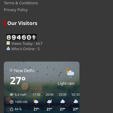
Terms & Conditions
Privacy Policy
Our Visitors
Views Today : 667
Who's Online : 5
New Delhi
27°
Light rain
6.3 mph
17:30
20:30
23:30
02:30
05:30
08:30
1
1000
mb
27°
27°
27°
27°
27°
27°
84
%