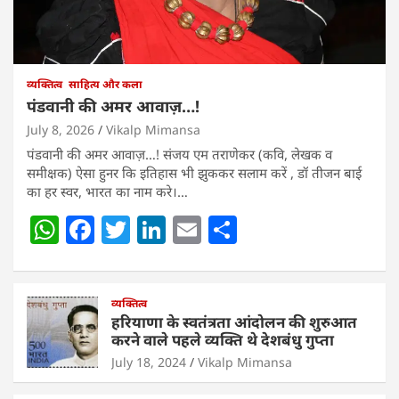
व्यक्तित्व
साहित्य और कला
पंडवानी की अमर आवाज़…!
July 8, 2026
Vikalp Mimansa
पंडवानी की अमर आवाज़…! संजय एम तराणेकर (कवि, लेखक व
समीक्षक) ऐसा हुनर कि इतिहास भी झुककर सलाम करें , डॉ तीजन बाई
का हर स्वर, भारत का नाम करे।…
W
F
T
Li
E
S
h
a
w
n
m
h
at
c
itt
k
ai
ar
s
e
व्यक्तित्व
er
e
l
e
हरियाणा के स्वतंत्रता आंदोलन की शुरुआत
A
b
dI
करने वाले पहले व्यक्ति थे देशबंधु गुप्ता
p
o
n
July 18, 2024
Vikalp Mimansa