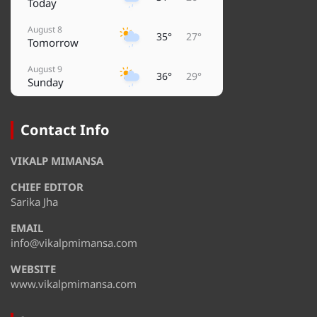
Today
August 8
35°
27°
Tomorrow
August 9
36°
29°
Sunday
August 10
38°
29°
Monday
Contact Info
August 11
32°
28°
VIKALP MIMANSA
Tuesday
CHIEF EDITOR
August 12
35°
28°
Wednesday
Sarika Jha
EMAIL
August 13
36°
32°
Thursday
info@vikalpmimansa.com
WEBSITE
www.vikalpmimansa.com