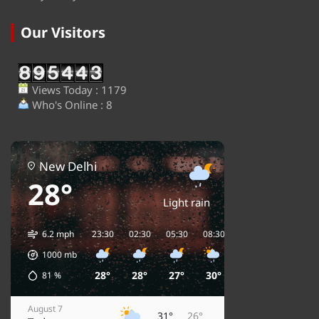
Our Visitors
Views Today : 1179
Who's Online : 8
New Delhi
28°
Light rain
6.2 mph
23:30
02:30
05:30
08:30
11:30
14:30
1
1000
mb
28°
28°
27°
30°
33°
35°
81
%
August 7
31°
26°