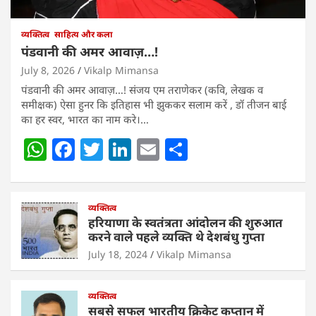
व्यक्तित्व
साहित्य और कला
पंडवानी की अमर आवाज़…!
July 8, 2026
Vikalp Mimansa
पंडवानी की अमर आवाज़…! संजय एम तराणेकर (कवि, लेखक व
समीक्षक) ऐसा हुनर कि इतिहास भी झुककर सलाम करें , डॉ तीजन बाई
का हर स्वर, भारत का नाम करे।…
W
F
T
Li
E
S
h
a
w
n
m
h
at
c
itt
k
ai
ar
s
e
व्यक्तित्व
er
e
l
e
हरियाणा के स्वतंत्रता आंदोलन की शुरुआत
A
b
dI
करने वाले पहले व्यक्ति थे देशबंधु गुप्ता
p
o
n
July 18, 2024
Vikalp Mimansa
p
o
व्यक्तित्व
k
सबसे सफल भारतीय क्रिकेट कप्तान में