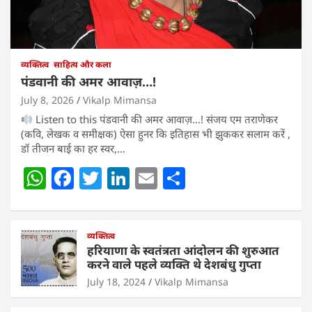
व्यक्तित्व
साहित्य और कला
पंडवानी की अमर आवाज़…!
July 8, 2026
Vikalp Mimansa
Listen to this पंडवानी की अमर आवाज़…! संजय एम तराणेकर
(कवि, लेखक व समीक्षक) ऐसा हुनर कि इतिहास भी झुककर सलाम करें ,
डॉ तीजन बाई का हर स्वर,…
W
F
T
Li
E
S
h
a
w
n
m
h
at
c
itt
k
ai
ar
s
e
व्यक्तित्व
er
e
l
e
हरियाणा के स्वतंत्रता आंदोलन की शुरुआत
A
b
dI
करने वाले पहले व्यक्ति थे देशबंधु गुप्ता
p
o
n
July 18, 2024
Vikalp Mimansa
p
o