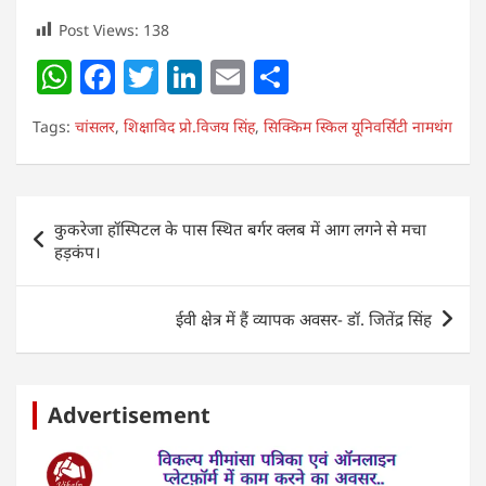
Post Views:
138
W
F
T
Li
E
S
h
a
w
n
m
h
Tags:
चांसलर
,
शिक्षाविद प्रो.विजय सिंह
,
सिक्किम स्किल यूनिवर्सिटी नामथंग
at
c
itt
k
ai
ar
s
e
er
e
l
e
A
b
dI
Post
कुकरेजा हॉस्पिटल के पास स्थित बर्गर क्लब में आग लगने से मचा
p
o
n
navigation
हड़कंप।
p
o
k
ईवी क्षेत्र में हैं व्यापक अवसर- डॉ. जितेंद्र सिंह
Advertisement