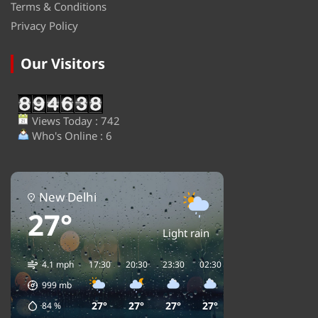
Terms & Conditions
Privacy Policy
Our Visitors
Views Today : 742
Who's Online : 6
New Delhi
27°
Light rain
4.1 mph
17:30
20:30
23:30
02:30
05:30
08:30
1
999
mb
27°
27°
27°
27°
26°
26°
84
%