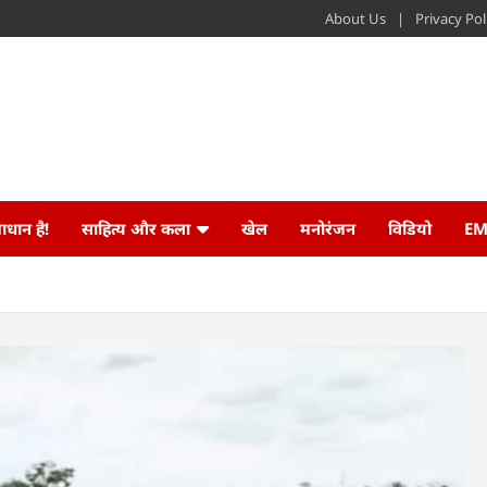
About Us
Privacy Pol
ाधान है!
साहित्य और कला
खेल
मनोरंजन
विडियो
EM