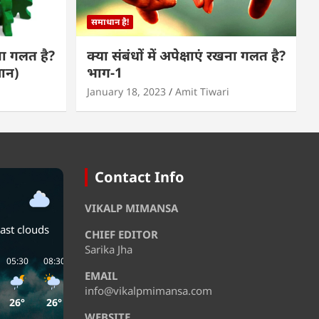
समाधान है!
खना गलत है?
क्या संबंधों में अपेक्षाएं रखना गलत है?
मान)
भाग-1
January 18, 2023
Amit Tiwari
Contact Info
VIKALP MIMANSA
ast clouds
CHIEF EDITOR
Sarika Jha
05:30
08:30
11:30
14:30
17:30
20:30
EMAIL
info@vikalpmimansa.com
26°
26°
29°
32°
32°
30°
WEBSITE