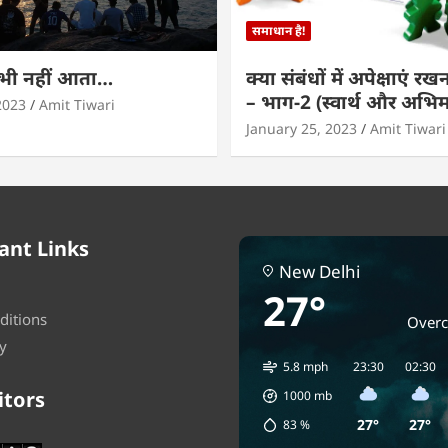
समाधान है!
कभी नहीं आता…
क्या संबंधों में अपेक्षाएं र
– भाग-2 (स्वार्थ और अभि
2023
Amit Tiwari
January 25, 2023
Amit Tiwari
ant Links
New Delhi
27°
ditions
Overc
y
5.8 mph
23:30
02:30
itors
1000
mb
27°
27°
83
%