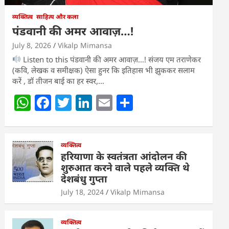
व्यक्तित्व
साहित्य और कला
पंडवानी की अमर आवाज़…!
July 8, 2026
Vikalp Mimansa
Listen to this पंडवानी की अमर आवाज़…! संजय एम तराणेकर
(कवि, लेखक व समीक्षक) ऐसा हुनर कि इतिहास भी झुककर सलाम
करें , डॉ तीजन बाई का हर स्वर,…
W
F
T
Li
E
S
h
a
w
n
m
h
at
c
itt
k
ai
ar
s
e
व्यक्तित्व
er
e
l
e
हरियाणा के स्वतंत्रता आंदोलन की
A
b
dI
शुरुआत करने वाले पहले व्यक्ति थे
देशबंधु गुप्ता
p
o
n
July 18, 2024
Vikalp Mimansa
p
o
k
व्यक्तित्व