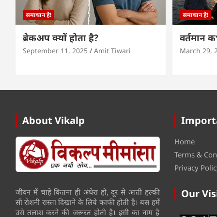
समाधान है!
समाधान है!
ब्रेकअप क्यों होता है?
वर्तमान 
September 11, 2025
Amit Tiwari
March 29, 
About Vikalp
Import
Home
Terms & Con
Privacy Polic
जीवन में चाहे कितना ही अंधेरा हो, दूर से आती हल्की
Our Vis
सी रोशनी रास्ता दिखाने के लिये काफी होती है। बस हमें
उसे तलाश करने की जरूरत होती है। इसी का नाम है