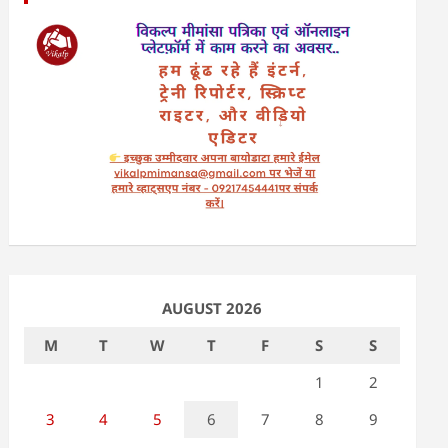
AUGUST 2026
M
T
W
T
F
S
S
1
2
3
4
5
6
7
8
9