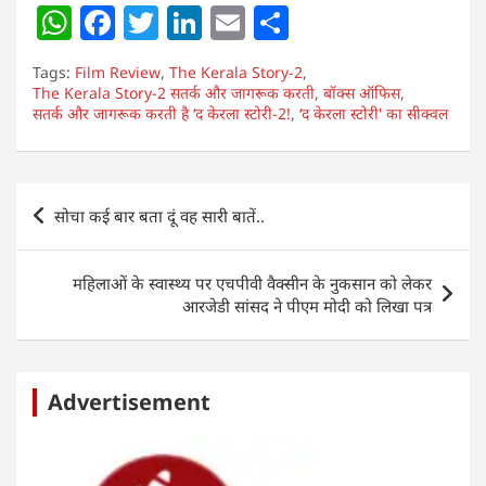
W
F
T
Li
E
S
h
a
w
n
m
h
Tags:
Film Review
,
The Kerala Story-2
,
at
c
itt
k
ai
ar
The Kerala Story-2 सतर्क और जागरूक करती
,
बॉक्स ऑफिस
,
सतर्क और जागरूक करती है ‘द केरला स्टोरी-2!
s
e
er
e
l
e
,
‘द केरला स्टोरी' का सीक्वल
A
b
dI
p
o
n
Post
सोचा कई बार बता दूं वह सारी बातें..
p
o
navigation
k
महिलाओं के स्वास्थ्य पर एचपीवी वैक्सीन के नुकसान को लेकर
आरजेडी सांसद ने पीएम मोदी को लिखा पत्र
Advertisement