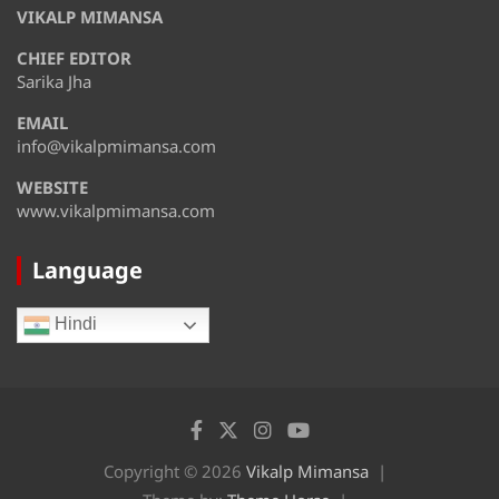
37°
27°
VIKALP MIMANSA
Wednesday
CHIEF EDITOR
August 13
37°
31°
Thursday
Sarika Jha
EMAIL
August 14
35°
31°
Friday
info@vikalpmimansa.com
WEBSITE
www.vikalpmimansa.com
Language
Hindi
Copyright © 2026
Vikalp Mimansa