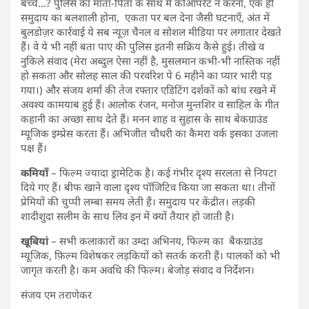
बच्चे…? पुलिस का माता-पिता के साथ में कोऑपरेट न करना, एक ही
समुदाय का बलशाली होना, एकता पर बल देना जैसी घटनाएँ, अंत में
बुलडोज़र कार्रवाई ये सब न्यूज़ चैनल व सोशल मीडिया पर लगातार देखते
हैं। वे ये भी नहीं बता पाए की पुलिस इतनी सक्रिय कैसे हुई। तीखे व
नुकिले संवाद (मेरा अब्दुल ऐसा नहीं है, मुसलमान कभी-भी नास्तिक नहीं
हो सकता और सोलह साल की परवरिश पे 6 महीने का प्यार भारी पड़
गया।) और संजय शर्मा की तेज रफ्तार एडिटिंग दर्शकों को बांध रखने में
अवश्य कामयाब हुई हैं। आलोक रंजन, मनोज मुन्तशिर व साहिल के गीत
कहानी का अच्छा साथ देते हैं। मनन शाह व सुहास के साथ बेकग्राउंड
म्यूजिक इम्प्रेस करता हैं। अभिजीत चौधरी का कैमरा वर्क इसका उजला
पक्ष हैं।
कमियाँ
– फिल्म ज्यादा ड्रामेटिक है। कई गंभीर दृश्य सरलता से निपटा
दिये गए हैं। बीफ खाने वाला दृश्य पॉजिटिव किया जा सकता था। तीनों
प्रेमियों की चुप्पी लम्बा समय लेती हैं। समुदाय पर केंद्रीत। लड़की
शादीशुदा सलीम के साथ लिव इन में क्यों तैयार हो जाती है।
खूबियां
– सभी कलाकारों का उम्दा अभिनय, फिल्म का बैकग्राउंड
म्यूजिक, फ़िल्म विशेषकर लड़कियों को सतर्क करती हैं। पालकों को भी
जागृत करती है। कम अवधि की फिल्म। बेजोड़ संवाद व निर्देशन।
संजय एम तराणेकर