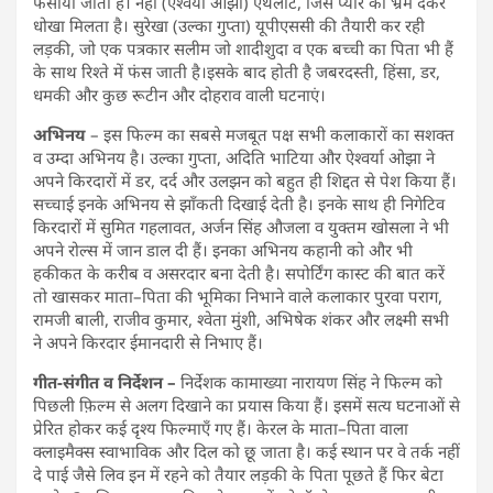
फंसाया जाता है। नेहा (ऐश्वर्या ओझा) एथलीट, जिसे प्यार का भ्रम देकर
धोखा मिलता है। सुरेखा (उल्का गुप्ता) यूपीएससी की तैयारी कर रही
लड़की, जो एक पत्रकार सलीम जो शादीशुदा व एक बच्ची का पिता भी हैं
के साथ रिश्ते में फंस जाती है।इसके बाद होती है जबरदस्ती, हिंसा, डर,
धमकी और कुछ रूटीन और दोहराव वाली घटनाएं।
अभिनय
– इस फिल्म का सबसे मजबूत पक्ष सभी कलाकारों का सशक्त
व उम्दा अभिनय है। उल्का गुप्ता, अदिति भाटिया और ऐश्वर्या ओझा ने
अपने किरदारों में डर, दर्द और उलझन को बहुत ही शिद्दत से पेश किया हैं।
सच्चाई इनके अभिनय से झाँकती दिखाई देती है। इनके साथ ही निगेटिव
किरदारों में सुमित गहलावत, अर्जन सिंह औजला व युक्तम खोसला ने भी
अपने रोल्स में जान डाल दी हैं। इनका अभिनय कहानी को और भी
हकीकत के करीब व असरदार बना देती है। सपोर्टिंग कास्ट की बात करें
तो खासकर माता–पिता की भूमिका निभाने वाले कलाकार पुरवा पराग,
रामजी बाली, राजीव कुमार, श्वेता मुंशी, अभिषेक शंकर और लक्ष्मी सभी
ने अपने किरदार ईमानदारी से निभाए हैं।
गीत-संगीत व निर्देशन –
निर्देशक कामाख्या नारायण सिंह ने फिल्म को
पिछली फ़िल्म से अलग दिखाने का प्रयास किया हैं। इसमें सत्य घटनाओं से
प्रेरित होकर कई दृश्य फिल्माएँ गए हैं। केरल के माता–पिता वाला
क्लाइमैक्स स्वाभाविक और दिल को छू जाता है। कई स्थान पर वे तर्क नहीं
दे पाई जैसे लिव इन में रहने को तैयार लड़की के पिता पूछते हैं फिर बेटा