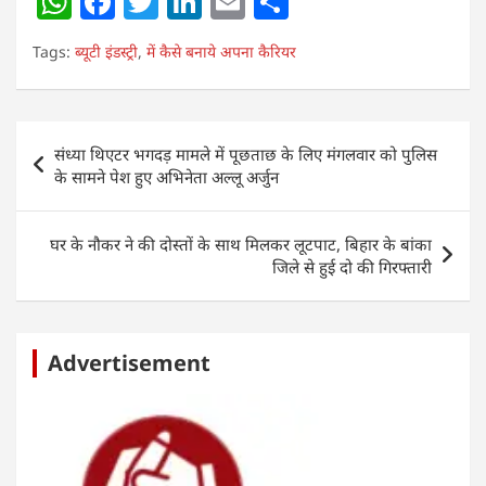
W
F
T
Li
E
S
h
a
w
n
m
h
Tags:
ब्यूटी इंडस्ट्री
,
में कैसे बनाये अपना कैरियर
at
c
itt
k
ai
ar
s
e
er
e
l
e
A
b
dI
Post
संध्या थिएटर भगदड़ मामले में पूछताछ के लिए मंगलवार को पुलिस
p
o
n
navigation
के सामने पेश हुए अभिनेता अल्लू अर्जुन
p
o
k
घर के नौकर ने की दोस्तों के साथ मिलकर लूटपाट, बिहार के बांका
जिले से हुई दो की गिरफ्तारी
Advertisement