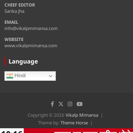
CHIEF EDITOR
August 13
36°
31°
Thursday
Sarika Jha
EMAIL
August 14
33°
29°
Friday
info@vikalpmimansa.com
WEBSITE
www.vikalpmimansa.com
Language
Hindi
Copyright © 2026
Vikalp Mimansa
Theme by:
Theme Horse
Proudly Powered by:
WordPress