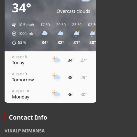
34°
Overcast clouds
10.5 mph
17:30
20:30
23:30
02:30
05:30
08:30
1000
mb
34°
32°
31°
30°
29°
31°
53
%
August 8
34°
27°
Today
August 9
38°
29°
Tomorrow
August 10
36°
30°
Monday
August 11
32°
29°
Tuesday
Contact Info
August 12
35°
29°
VIKALP MIMANSA
Wednesday