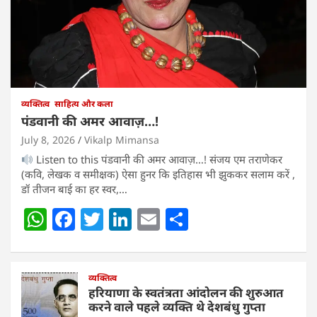
व्यक्तित्व
साहित्य और कला
पंडवानी की अमर आवाज़…!
July 8, 2026
Vikalp Mimansa
Listen to this पंडवानी की अमर आवाज़…! संजय एम तराणेकर
(कवि, लेखक व समीक्षक) ऐसा हुनर कि इतिहास भी झुककर सलाम करें ,
डॉ तीजन बाई का हर स्वर,…
W
F
T
Li
E
S
h
a
w
n
m
h
at
c
itt
k
ai
ar
s
e
व्यक्तित्व
er
e
l
e
हरियाणा के स्वतंत्रता आंदोलन की शुरुआत
A
b
dI
करने वाले पहले व्यक्ति थे देशबंधु गुप्ता